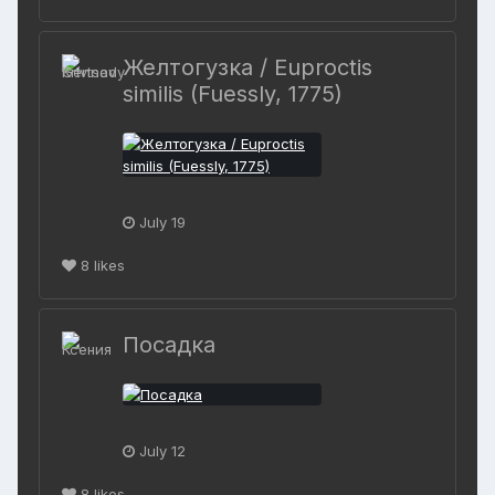
Желтогузка / Euproctis
similis (Fuessly, 1775)
July 19
8
likes
Посадка
July 12
8
likes