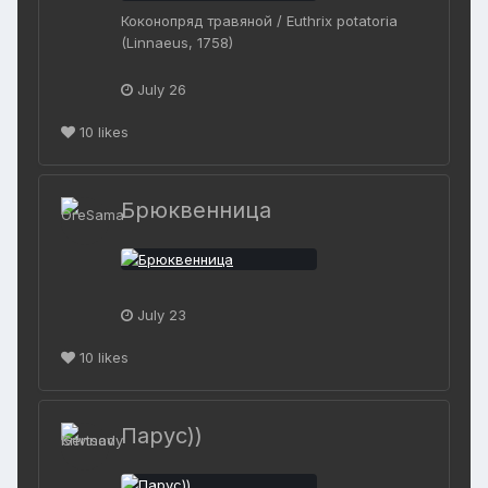
Коконопряд травяной / Euthrix potatoria
(Linnaeus, 1758)
July 26
10
likes
Брюквенница
July 23
10
likes
Парус))