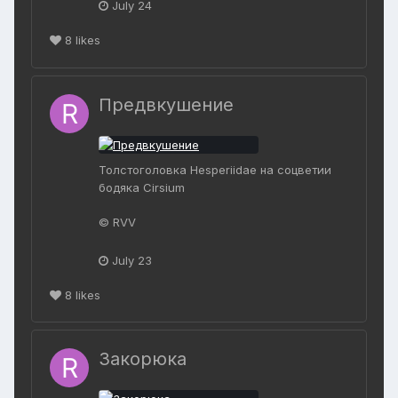
July 24
8
likes
Предвкушение
Толстоголовка Hesperiidae на соцветии
бодяка Cirsium
© RVV
July 23
8
likes
Закорюка