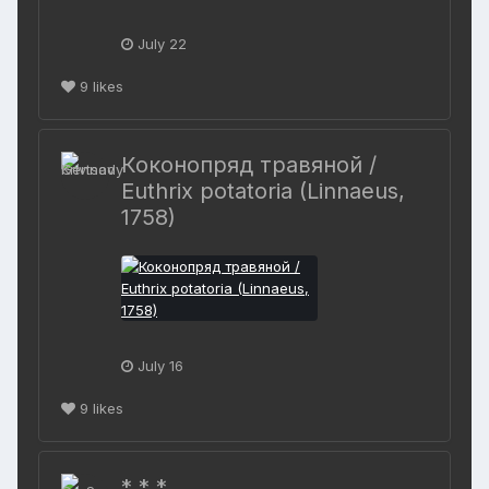
July 22
9
likes
Коконопряд травяной /
Euthrix potatoria (Linnaeus,
1758)
July 16
9
likes
* * *