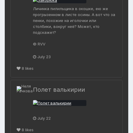
Личинка пилильщика в окошке, ею же
прогрызенном в листе осины. А вот что за
пенки, похожие на иголочки или
столбики, вокруг неё? Может, кто
подскажет?
© RVV
July 23
8
likes
Полет валькирии
July 22
8
likes