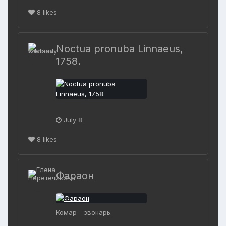
8
likes
Noctua pronuba Linnaeus,
1758.
July 8
8
likes
Фараон
Комар - звонарь.