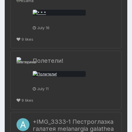
July 16
9
likes
Полетели!
July 11
9
likes
+IMG_3333-1 Пестроглазка
галатея melanargia galathea