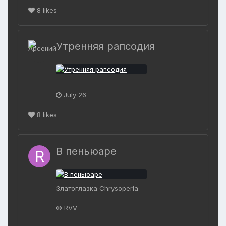
8
likes
Утренняя рапсодия
July 26
8
likes
В пеньюаре
Златоглазка Chrysoperla
© RVV