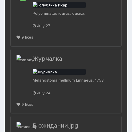
Polyommatus icarus, самка.
July 27
9
likes
Журчалка
Melanostoma mellinum Linnaeus, 1758
July 24
9
likes
В ожидании.jpg