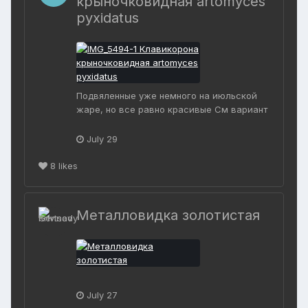
крыночковидная artomyces
pyxidatus
Подвяленные уже немного на июльской
жаре, но все равно красивые См вариант
July 29
8
likes
Металловидка золотистая
July 27