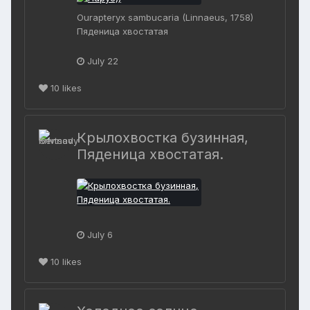
Ourapteryx sambucaria (Linnaeus, 1758)
Пяденица хвостатая
July 22
10
likes
Крылохвостка бузинная,
Пяденица хвостатая.
July 6
10
likes