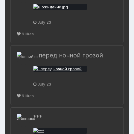
July 23
9
likes
...перед ночной грозой
July 23
9
likes
***