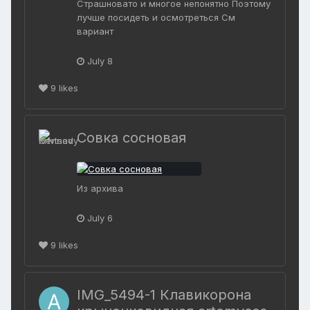
Страшновато и многое непонятно Поэтому
лучше посидеть и осмотреться См
вариант
July 8
9
likes
Совка сосновая
Из архива
July 6
9
likes
IMG_5494-1 Клавикорона