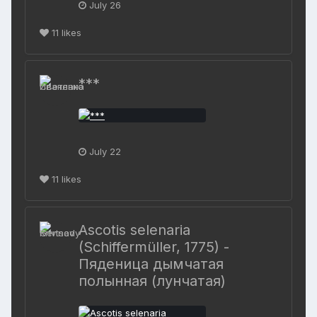
July 26
11
likes
***
July 22
11
likes
Ascotis selenaria
(Schiffermüller, 1775) -
Пяденица дымчатая
полынная (лунчатая)