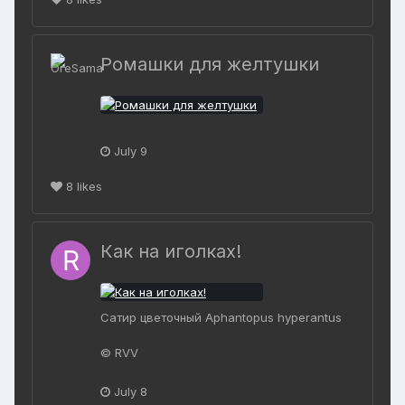
Ромашки для желтушки
July 9
8
likes
Как на иголках!
Сатир цветочный Aphantopus hyperantus
© RVV
July 8