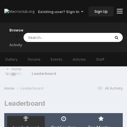
Sign Up
Existing user? Sign In
Browse
Activity
Gallery
Forums
Events
Articles
Staff
Home
Members
Leaderboard
Home
Leaderboard
All Activity
Leaderboard