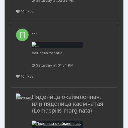
Saturday at 02:23 PM
10
likes
...
Volucella zonaria
Saturday at 01:34 PM
10
likes
Пяденица окаймлённая,
или пяденица каёмчатая
(Lomaspilis marginata)