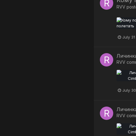
Кому 
RVV
poste
July 31
Личинк
RVV
com
July 30
Личинк
RVV
com