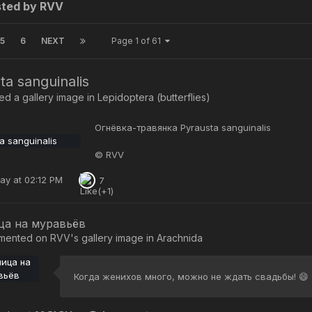
sted by RVV
5
6
NEXT
Page 1 of 61
ta sanguinalis
d a gallery image in
Lepidoptera (butterflies)
Огнёвка-травянка Pyrausta sanguinalis
© RVV
ay at 02:12 PM
7
ца на муравьёв
mented on
RVV
's gallery image in
Arachnida
Когда женихов много, можно не ждать свадьбы! 😄