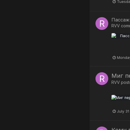
Tuesda
Пассаж
RVV
com
Monday
Миг п
RVV
poste
July 31