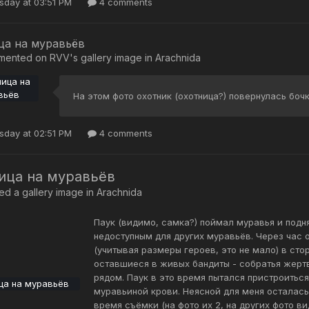
day at 03:51 PM
4 comments
ца на муравьёв
mented on
RVV
's gallery image in
Arachnida
На этом фото охотник (охотница?) повернулась бочк
day at 02:51 PM
4 comments
ица на муравьёв
d a gallery image in
Arachnida
Паук (видимо, самка?) поймал муравья и подня
недоступным для других муравьёв. Через час 
(учитывая размеры героев, это не мало) в сто
оставшиеся в живых бандиты - собратья жертв
рядом. Паук в это время пытался пристроиться 
муравьиной крови. Неясной для меня осталась
время съёмки (на фото их 2, на других фото в