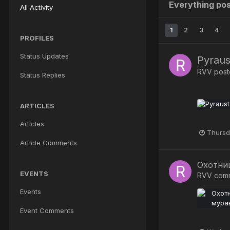
Everything po
All Activity
1
2
3
4
PROFILES
Status Updates
Pyraus
RVV
poste
Status Replies
ARTICLES
Articles
Thursd
Article Comments
Охотни
EVENTS
RVV
com
Events
Event Comments