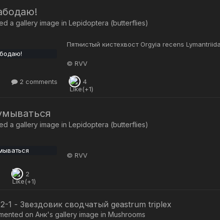
абодаю!
d a gallery image in
Lepidoptera (butterflies)
Пятнистый кистехвост Orgyia recens Lymantriid
© RVV
2 comments
4
умываться
d a gallery image in
Lepidoptera (butterflies)
© RVV
2
2-1 - Звездовик сводчатый geastrum triplex
mented on
Анк
's gallery image in
Mushrooms