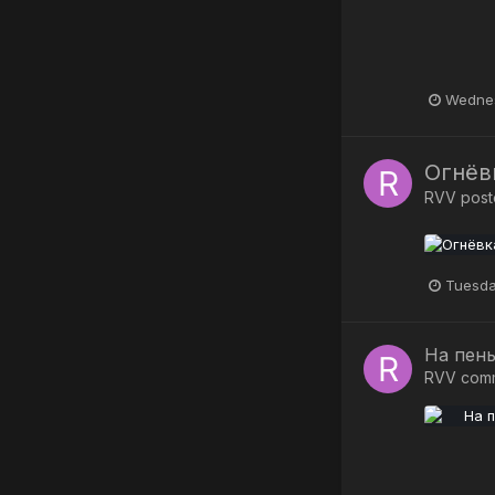
Wednes
Огнёв
RVV
poste
Tuesda
На пен
RVV
com