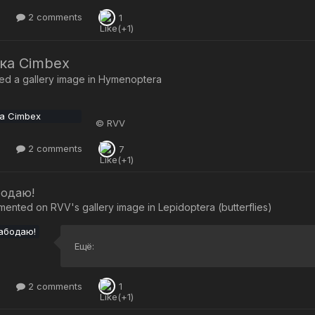
2 comments
1
ка Cimbex
d a gallery image in
Hymenoptera
© RVV
2 comments
7
бодаю!
mented on
RVV
's gallery image in
Lepidoptera (butterflies)
Ещё:
2 comments
1