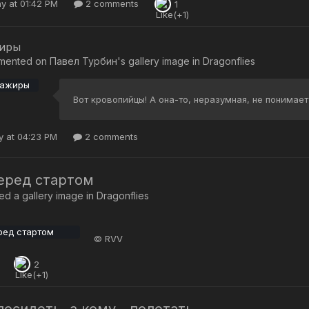
y at 01:42 PM
2 comments
1
иры
mented on
Павел Турбин
's gallery image in
Dragonflies
Вот кровопийцы! А она-то, неразумная, не понимает
 at 04:23 PM
2 comments
еред стартом
d a gallery image in
Dragonflies
© RVV
2