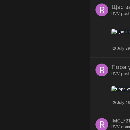
Щас з
RVV
poste
July 29
Пора 
RVV
poste
July 28
IMG_721
RVV
com