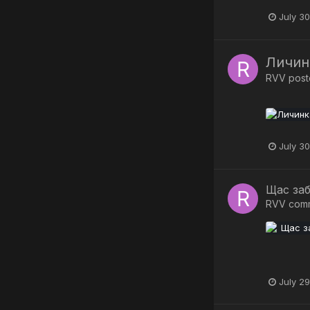
July 30
Личин
RVV
poste
July 30
Щас за
RVV
com
July 29