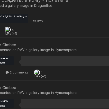
посидеть, а кому - полетать
d a gallery image in
Dragonflies
© RVV
4
а Cimbex
mented on
RVV
's gallery image in
Hymenoptera
2 comments
1
а Cimbex
mented on
RVV
's gallery image in
Hymenoptera