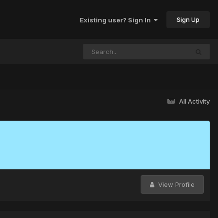
Sign Up
Existing user? Sign In
All Activity
View Profile