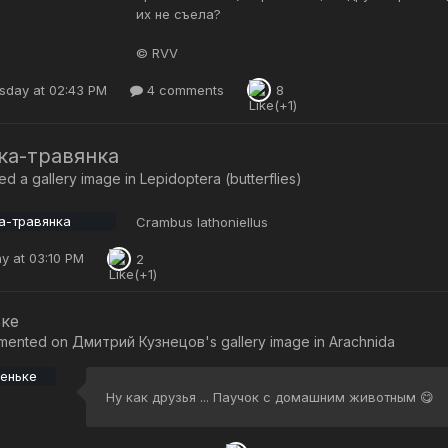
их не съела?
© RVV
day at 02:43 PM
4 comments
8
ка-травянка
d a gallery image in
Lepidoptera (butterflies)
Crambus lathoniellus
y at 03:10 PM
2
ьке
mented on
Дмитрий Кузнецов
's gallery image in
Arachnida
Ну как друзья ... Паучок с домашним животным 😋