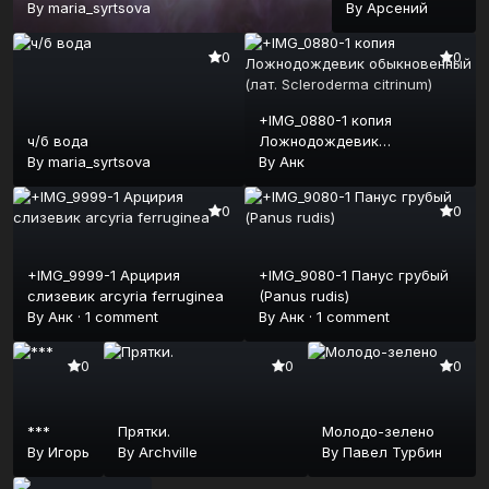
By
maria_syrtsova
By
Арсений
0
0
+IMG_0880-1 копия
ч/б вода
Ложнодождевик
By
maria_syrtsova
обыкновенный (лат.
By
Анк
Scleroderma citrinum)
0
0
+IMG_9999-1 Арцирия
+IMG_9080-1 Панус грубый
слизевик arcyria ferruginea
(Panus rudis)
By
Анк
·
1 comment
By
Анк
·
1 comment
0
0
0
***
Прятки.
Молодо-зелено
By
Игорь
By
Archville
By
Павел Турбин