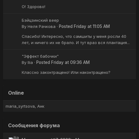
О! Здорово!
Бэйцзинский веер
By
Неля Рачкова
·
Posted
Friday at 11:05 AM
Спасибо! Интересно, что самшиты у меня росли 40
лет, и ничего их не брало. И тут враз вся плантация...
"Эффект бабочки"
By
Ilia
·
Posted
Friday at 09:36 AM
Классно законтращено! Или наконтращено?
Online
maria_syrtsova
Анк
Сообщения форума