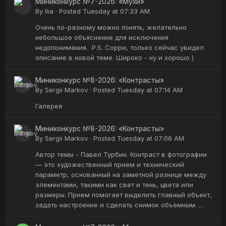
Миниконкурс №7-2026: «Мухи»
By
Ilia
·
Posted
Tuesday at 07:33 AM
Очень по-разному можно понять, желательно
небольшое объяснение для исключения
недопонимания. P.S. Сорри, только сейчас увидел
описание в новой теме. Широко - ну и хорошо )
Миниконкурс №8-2026: «Контрасты»
By
Sergii Markov
·
Posted
Tuesday at 07:14 AM
Галерея
Миниконкурс №8-2026: «Контрасты»
By
Sergii Markov
·
Posted
Tuesday at 07:06 AM
Автор темы - Павел Турбин. Контраст в фотографии
— это художественный прием и технический
параметр, основанный на заметной разнице между
элементами, такими как свет и тень, цвета или
размеры. Прием помогает выделить главный объект,
задать настроение и сделать снимок объемным. ...