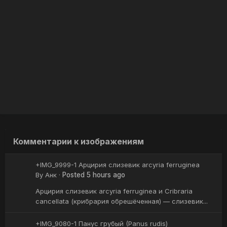
Комментарии к изображениям
+IMG_9999-1 Арцирия слизевик arcyria ferruginea
By
Анк
·
Posted
5 hours ago
Арцирия слизевик arcyria ferruginea и Cribraria
cancellata (крибрария обрешёченная) — слизевик...
+IMG_9080-1 Панус грубый (Panus rudis)