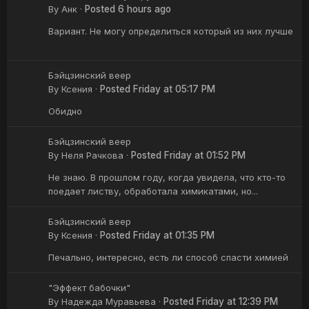
By
Анк
·
Posted
6 hours ago
Вариант. Не могу определиться который из них лучше
Бэйцзинский веер
By
Ксения
·
Posted
Friday at 05:17 PM
Обидно
Бэйцзинский веер
By
Неля Рачкова
·
Posted
Friday at 01:52 PM
Не знаю. В прошлом году, когда увидела, что кто-то
поедает листву, обработала химикатами, но...
Бэйцзинский веер
By
Ксения
·
Posted
Friday at 01:35 PM
Печально, интересно, есть ли способ спасти химией
"Эффект бабочки"
By
Надежда Муравьева
·
Posted
Friday at 12:39 PM