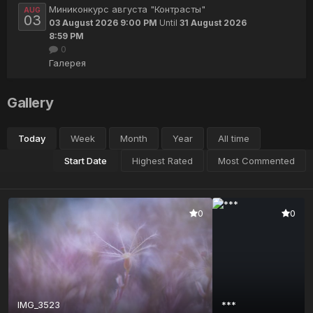
Миниконкурс августа "Контрасты"
AUG
03
03 August 2026 9:00 PM
Until
31 August 2026
8:59 PM
0
Галерея
Gallery
Today
Week
Month
Year
All time
Start Date
Highest Rated
Most Commented
0
0
IMG_3523
***