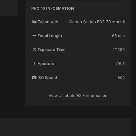
PHOTO INFORMATION
Taken with
Canon Canon EOS 7D Mark II
Focal Length
65 mm
Exposure Time
1/1250
Aperture
f/6.3
f
ISO Speed
800
View all photo EXIF information