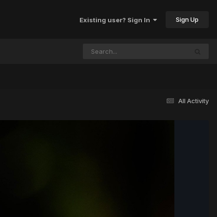
Sign Up
Existing user? Sign In
All Activity