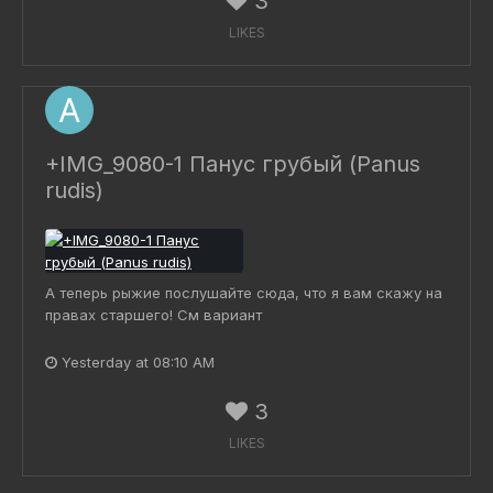
3
LIKES
+IMG_9080-1 Панус грубый (Panus
rudis)
А теперь рыжие послушайте сюда, что я вам скажу на
правах старшего! См вариант
Yesterday at 08:10 AM
3
LIKES