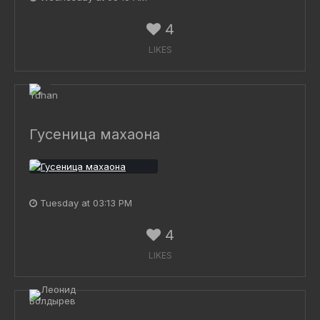
4
LIKES
Гусеница махаона
Tuesday at 03:13 PM
4
LIKES