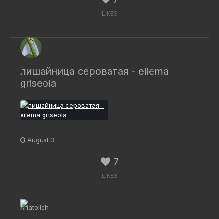
LIKES
лишайница сероватая - eilema
griseola
August 3
7
LIKES