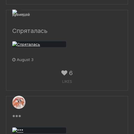
Спряталась
August 3
6
LIKES
***