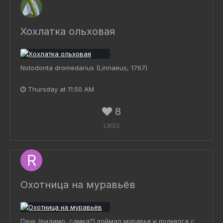
Хохлатка ольховая
Notodonta dromedarius (Linnaeus, 1767)
Thursday at 11:50 AM
8
LIKES
Охотница на муравьёв
Паук (видимо, самка?) поймал муравья и поднялся с