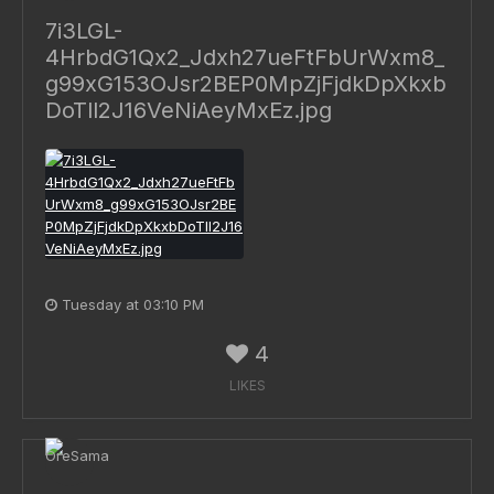
7i3LGL-
4HrbdG1Qx2_Jdxh27ueFtFbUrWxm8_
g99xG153OJsr2BEP0MpZjFjdkDpXkxb
DoTll2J16VeNiAeyMxEz.jpg
Tuesday at 03:10 PM
4
LIKES