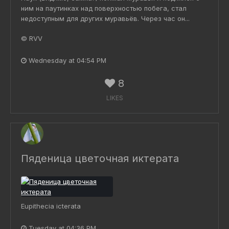
ним на паутинках над поверхностью побега, стал
недоступным для других муравьёв. Через час он...
© RVV
Wednesday at 04:54 PM
8
LIKES
Пяденица цветочная иктерата
Eupithecia icterata
Tuesday at 04:36 PM