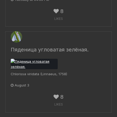
8
LIKES
Пяденица угловатая зелёная.
Chlorissa viridata (Linnaeus, 1758)
August 3
8
LIKES