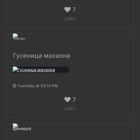
7
LIKES
Гусеница махаона
Tuesday at 03:14 PM
7
LIKES