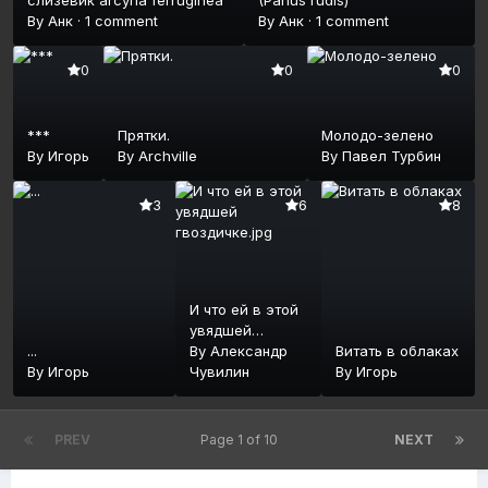
By
Анк
·
1 comment
By
Анк
·
1 comment
0
0
0
***
Прятки.
Молодо-зелено
By
Игорь
By
Archville
By
Павел Турбин
3
6
8
И что ей в этой
увядшей
...
гвоздичке.jpg
By
Александр
Витать в облаках
By
Игорь
Чувилин
By
Игорь
PREV
Page 1 of 10
NEXT