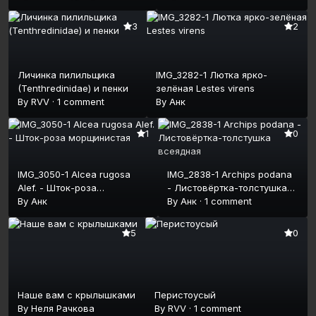
3
2
Личинка пилильщика
IMG_3282-1 Лютка ярко-
(Tenthredinidae) и пенки
зелёная Lestes virens
By
RVV
·
1 comment
By
Анк
1
0
IMG_3050-1 Alcea rugosa
IMG_2838-1 Archips podana
Alef. - Шток-роза
- Листовёртка-толстушка
морщинистая
By
Анк
всеядная
By
Анк
·
1 comment
5
0
Наше вам с крылышками
Перистоусый
By
Неля Рачкова
By
RVV
·
1 comment