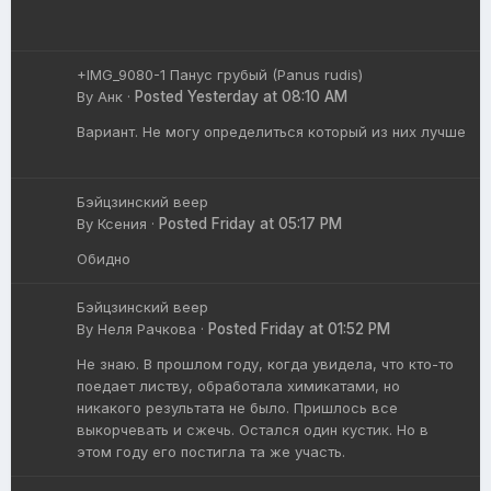
+IMG_9080-1 Панус грубый (Panus rudis)
By
Анк
·
Posted
Yesterday at 08:10 AM
Вариант. Не могу определиться который из них лучше
Бэйцзинский веер
By
Ксения
·
Posted
Friday at 05:17 PM
Обидно
Бэйцзинский веер
By
Неля Рачкова
·
Posted
Friday at 01:52 PM
Не знаю. В прошлом году, когда увидела, что кто-то
поедает листву, обработала химикатами, но
никакого результата не было. Пришлось все
выкорчевать и сжечь. Остался один кустик. Но в
этом году его постигла та же участь.