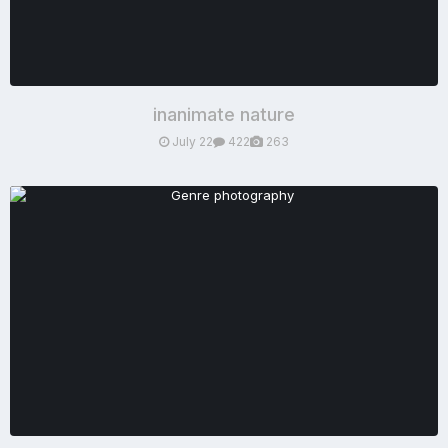
inanimate nature
July 22
422
263