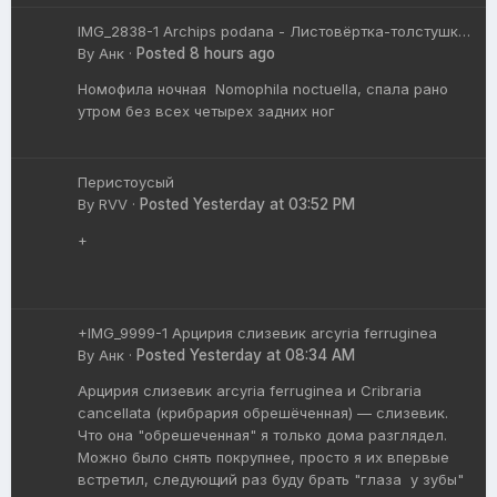
IMG_2838-1 Archips podana - Листовёртка-толстушка
всеядная
By
Анк
·
Posted
8 hours ago
Номофила ночная Nomophila noctuella, спала рано
утром без всех четырех задних ног
Перистоусый
By
RVV
·
Posted
Yesterday at 03:52 PM
+
+IMG_9999-1 Арцирия слизевик arcyria ferruginea
By
Анк
·
Posted
Yesterday at 08:34 AM
Арцирия слизевик arcyria ferruginea и Cribraria
cancellata (крибрария обрешёченная) — слизевик.
Что она "обрешеченная" я только дома разглядел.
Можно было снять покрупнее, просто я их впервые
встретил, следующий раз буду брать "глаза у зубы"