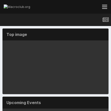
Top image
IMG_3282-1 Лютка ярко-зелёная Lestes virens
By
Анк
,
7 hours ago
Upcoming Events