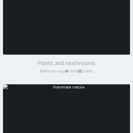
Plants and mushrooms
8 hours ago
3166
2,660