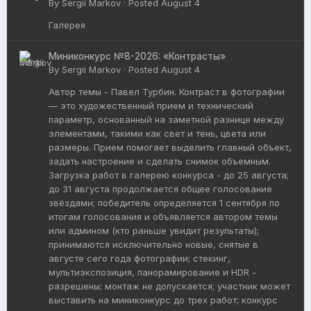
By
Sergii Markov
·
Posted
August 4
Галерея
Миниконкурс №8-2026: «Контрасты»
By
Sergii Markov
·
Posted
August 4
Автор темы - Павел Турбин. Контраст в фотографии
— это художественный прием и технический
параметр, основанный на заметной разнице между
элементами, такими как свет и тень, цвета или
размеры. Прием помогает выделить главный объект,
задать настроение и сделать снимок объемным.
Загрузка работ в галерею конкурса - до 25 августа;
до 31 августа продолжается общее голосование
звёздами; победитель определяется 1 сентября по
итогам голосования и объявляется автором темы
или админом (кто раньше увидит результаты);
принимаются исключительно новые, снятые в
августе сего года фотографии; стекинг,
мультиэкспозиция, панорамирование и HDR -
разрешены; монтаж не допускается; участник может
выставить на миниконкурс до трех работ; конкурс