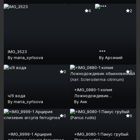
4
2
IMG_3523
***
By
maria_syrtsova
By
Арсений
0
0
+IMG_0880-1 копия
ч/б вода
Ложнодождевик
By
maria_syrtsova
обыкновенный (лат.
By
Анк
Scleroderma citrinum)
0
6
+IMG_9999-1 Арцирия
+IMG_9080-1 Панус грубый
слизевик arcyria ferruginea
(Panus rudis)