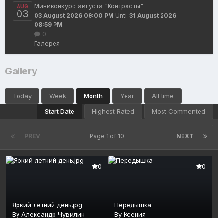
Миниконкурс августа "Контрасты"
AUG
03
03 August 2026 09:00 PM
Until
31 August 2026
08:59 PM
0
Галерея
Gallery
Today
Week
Month
Year
All time
Start Date
Highest Rated
Most Commented
PREV
Page 1 of 10
NEXT
0
0
Яркий летний день.jpg
Передышка
By
Александр Чувилин
By
Ксения