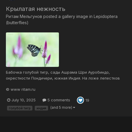
Крылатая нежность
Ритам Мельгунов
posted a gallery image in
Lepidoptera
(butterflies)
Бабочка голубой тигр, сады Ашрама Шри Ауробиндо,
окрестности Пондичери, южная Индия. На ложе лепестков
блаженствовать так нежно И сладостный нектар так
© www ritam.ru
трепетно вкушать, А после вновь взмывать в простор лугов
безбрежный, С цветка в цветок порхать и медом их дышать
July 10, 2025
5 comments
19
—...
(and 5 more)
голубой тигр
индия