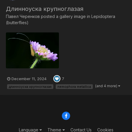
Длинноуска крупноглазая
Павел Черенков
posted a gallery image in
Lepidoptera
(butterflies)
December 11, 2024
7
(and 4 more)
длинноуска крупноглазая
nemophora metallica
Language
Theme
Contact Us
Cookies