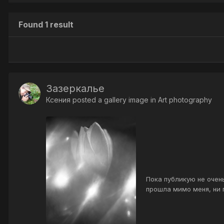
Found 1 result
Зазеркалье
Ксения
posted a gallery image in
Art photography
Пока публикую не очен
прошла мимо меня, ни п
выдавалось буквально п