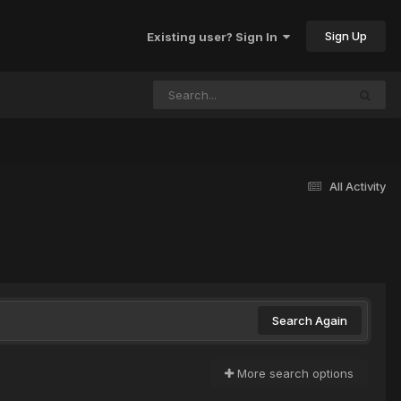
Sign Up
Existing user? Sign In
All Activity
Search Again
More search options