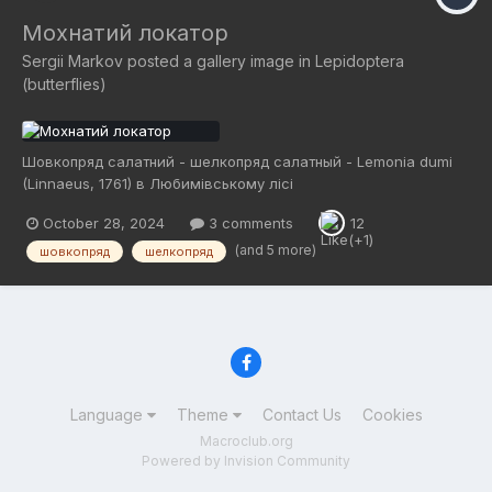
Мохнатий локатор
Sergii Markov
posted a gallery image in
Lepidoptera
(butterflies)
Шовкопряд салатний - шелкопряд салатный - Lemonia dumi
(Linnaeus, 1761) в Любимівському лісі
October 28, 2024
3 comments
12
(and 5 more)
шовкопряд
шелкопряд
Language
Theme
Contact Us
Cookies
Macroclub.org
Powered by Invision Community