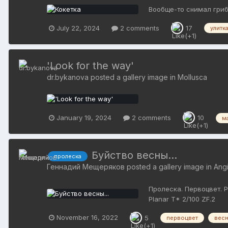
Вообще-то снимал гри
July 22, 2024
2 comments
17
улитк
'Look for the way'
dr.bykanova
posted a gallery image in
Mollusca
January 19, 2024
2 comments
10
м
Буйство весны...
пролеска
Геннадий Мещеряков
posted a gallery image in
Ang
Пролеска. Первоцвет. Р
Planar T* 2/100 ZF.2
November 16, 2022
5
первоцвет
вес