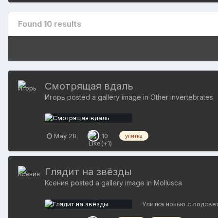
Found 10 results
Смотрящая вдаль
Игорь
posted a gallery image in
Other invertebrates
May 28
10
улитка
Глядит на звёзды
Ксения
posted a gallery image in
Mollusca
Улитка ночью с подсве