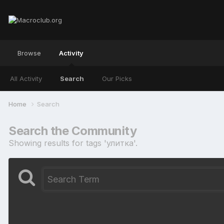
Browse
Activity
All Activity
Search
Our Picks
Home
Search
Search the Community
Showing results for tags 'улитка'.