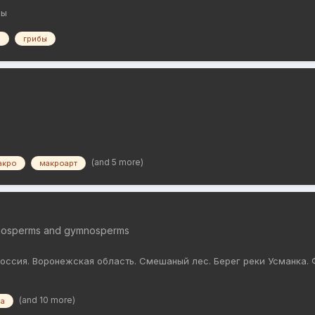
бы
а
грибы
(and 5 more)
акро
макроарт
iosperms and gymnosperms
оссия. Воронежская область. Смешаный лес. Берег реки Усманка. Ф
(and 10 more)
на