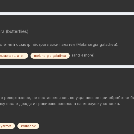
a (butterflies)
лётный осмотр пёстроглазки галатея (Melanargia galathea).
(and 4 more)
глазка галатея
melanargia galathea
то репортажное, не постановочное, но украшенное при обработке б
лку после дождя и грациозно заползла на верхушку колоска.
улитка
колосок