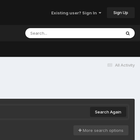
Sign Up
Existing user? Sign In
All Activity
Search Again
More search options