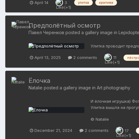
April 14
3
улитка
крапива
Предполётный осмотр
Павел Черенков
posted a gallery image in
Lepidopter
Улитка проводит предпо
April 13, 2025
2 comments
11
пёстро
Ёлочка
Natalie
posted a gallery image in
Art photography
И ёлочная игрушка) Фо
Улитка вышла на прогу
© Natalie
December 21, 2024
2 comments
17