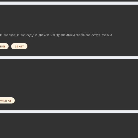
тки везде и всюду и даже на травинки забираются сами
тка
закат
улитка