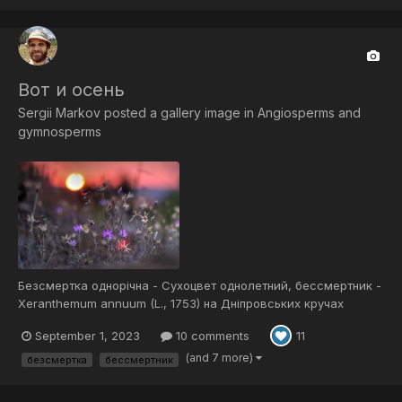
Вот и осень
Sergii Markov
posted a gallery image in
Angiosperms and
gymnosperms
Безсмертка однорічна - Сухоцвет однолетний, бессмертник -
Xeranthemum annuum (L., 1753) на Дніпровських кручах
September 1, 2023
10 comments
11
(and 7 more)
безсмертка
бессмертник