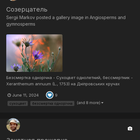
Созерцатель
Sergii Markov
posted a gallery image in
Angiosperms and
gymnosperms
Безсмертка однорічна - Сухоцвет однолетний, бессмертник -
Xeranthemum annuum (L., 1753) на Дніпровських кручах
June 11, 2024
9
(and 8 more)
сухоцвет
безсмертка однорічна