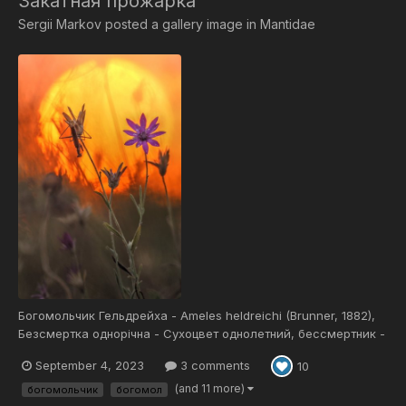
Закатная прожарка
Sergii Markov
posted a gallery image in
Mantidae
Богомольчик Гельдрейха - Ameles heldreichi (Brunner, 1882),
Безсмертка однорічна - Сухоцвет однолетний, бессмертник -
Xeranthemum annuum (L., 1753) на Дніпровських кручах
September 4, 2023
3 comments
10
(and 11 more)
богомольчик
богомол