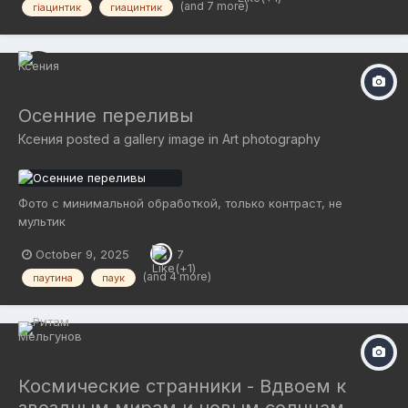
(and 7 more)
гіацинтик
гиацинтик
Осенние переливы
Ксения
posted a gallery image in
Art photography
Фото с минимальной обработкой, только контраст, не
мультик
October 9, 2025
7
(and 4 more)
паутина
паук
Космические странники - Вдвоем к