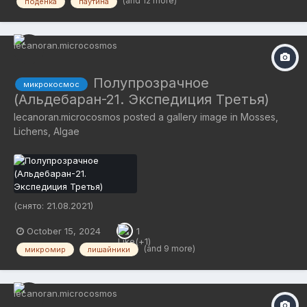
(and 12 more)
подёнка
паутина
Полупрозрачное
микрокосмос
(Альдебаран-21. Экспедиция Третья)
lecanoran.microcosmos
posted a gallery image in
Mosses,
Lichens, Algae
(снято: 21.08.2021)
October 15, 2024
1
(and 9 more)
микромир
лишайники