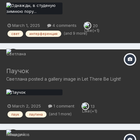
March 1, 2025
4 comments
20
(and 9 more)
свет
интерференция
Паучок
Светлана
posted a gallery image in
Let There Be Light!
March 2, 2025
1 comment
13
(and 1 more)
паук
паутина