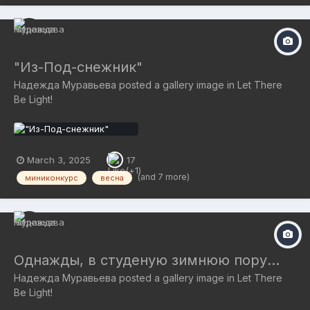
одуванчикового поля, "потревоженного" мирта, полыни... Но
МОСКВЕ. На примере съемки стрекоз, бабочек, цветов, птиц
первые три - особенно!
покажу вам, как создавать необычные творческие
художественные фотографии. ГАТЧИНА - 10 АВГУСТА МОСКВА
- 12-13 АВГУСТА Полную информацию смотрите здесь:
"Из-Под-снежник"
https://www.ritam.ru/MK/MKO Мой фотопоэтический сайт:
www.ritam.ru
Надежда Муравьева
posted a gallery image in
Let There
Be Light!
March 3, 2025
17
(and 7 more)
миниконкурс
весна
Однажды, в студеную зимнюю пору...
Надежда Муравьева
posted a gallery image in
Let There
Be Light!