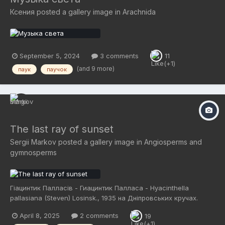
Ксения
posted a gallery image in
Arachnida
September 5, 2024
3 comments
11
(and 9 more)
паук
паучок
The last ray of sunset
Sergii Markov
posted a gallery image in
Angiosperms and
gymnosperms
Гіацинтик Палласів - Гиацинтик Палласа - Hyacinthella
pallasiana (Steven) Losinsk., 1935 на Дніпровських кручах.
Canon EOS 5D Mark IV + TTArtisan 100mm F2.8 Bubble Bokeh
April 8, 2025
2 comments
19