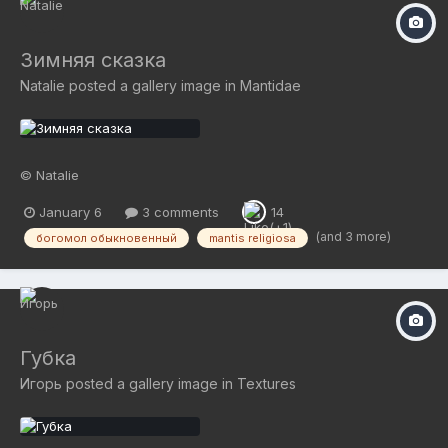
Зимняя сказка
Natalie
posted a gallery image in
Mantidae
© Natalie
January 6
3 comments
14
(and 3 more)
богомол обыкновенный
mantis religiosa
Губка
Игорь
posted a gallery image in
Textures