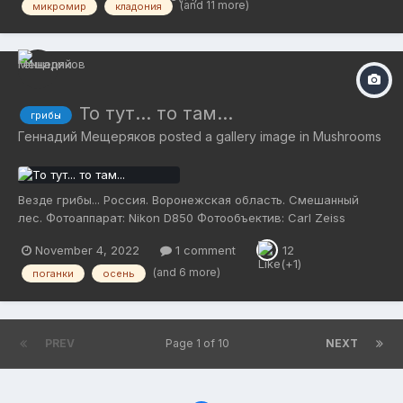
(and 11 more)
микромир
кладония
То тут... то там...
грибы
Геннадий Мещеряков
posted a gallery image in
Mushrooms
Везде грибы... Россия. Воронежская область. Смешанный
лес. Фотоаппарат: Nikon D850 Фотообъектив: Carl Zeiss
Makro-Planar T* 100mm f/2 ZF.2
November 4, 2022
1 comment
12
(and 6 more)
поганки
осень
PREV
Page 1 of 10
NEXT