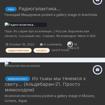
Радиогалактика...
паук
Геннадий Мещеряков
posted a gallery image in
Arachnida
Паук. Из серии про вселенную...) Россия. Воронежская
область. Сосновый лес. Сомово. Фотоаппарат: Nikon D 800
Объектив: Sigma AF 150 mm F/2.8 OS APO EX DG MACRO HSM
October 19, 2022
4 comments
16
Nikon.
(and 6 more)
радиогалактика
космос
Из тьмы мы тянемся к
микрокосмос
свету... (Альдебаран-21. Просто
мимоходом)
lecanoran.microcosmos
posted a gallery image in
Mosses,
Lichens, Algae