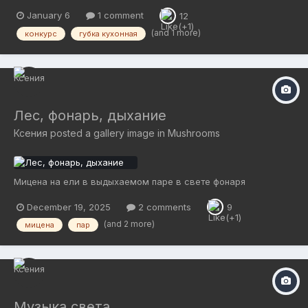
January 6
1 comment
12
(and 1 more)
конкурс
губка кухонная
Лес, фонарь, дыхание
Ксения
posted a gallery image in
Mushrooms
Мицена на ели в выдыхаемом паре в свете фонаря
December 19, 2025
2 comments
9
(and 2 more)
мицена
пар
Музыка света