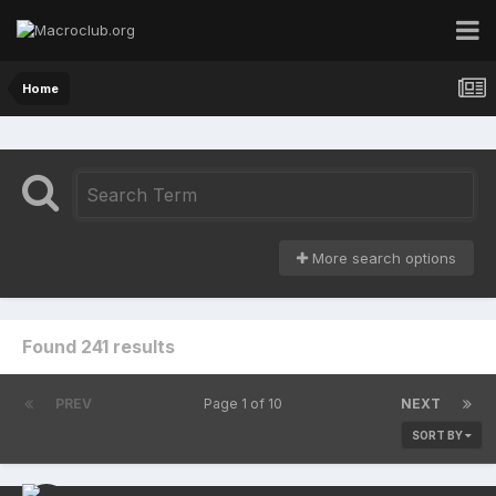
Home
More search options
Found 241 results
PREV
Page 1 of 10
NEXT
SORT BY