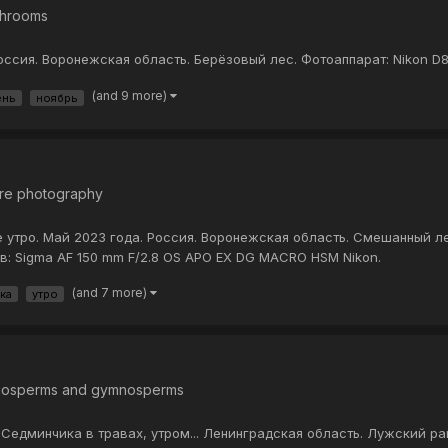
hrooms
 Россия. Воронежская область. Берёзовый лес. Фотоаппарат: Nikon D8
(and 9 more)
ень
ноябрь
re photography
 утро. Май 2023 года. Россия. Воронежская область. Смешанный ле
в: Sigma AF 150 mm F/2.8 OS APO EX DG MACRO HSM Nikon.
(and 7 more)
ка
утро
iosperms and gymnosperms
к Седминчика в травах, утром... Ленинградская область. Лужский р