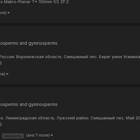
ss Makro-Planar T* 100mm f/2 ZF.2
ore)
iosperms and gymnosperms
 Россия. Воронежская область. Смешанный лес. Берег реки Усманка.
2
ore)
iosperms and gymnosperms
о. Ленинградская область. Лужский район. Смешанный лес. Май 202
2
(and 7 more)
нежность