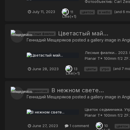
Фотообъектив: Carl Zei
July 11, 2023
(and 6 m
11
цветок
в небо
Цветастый май...
лесные фиалки
Геннадий Мещеряков
posted a gallery image in
Ang
Лесные фиалки... 2023.
Planar T* 100mm f/2 ZF.
June 28, 2023
(and 7 m
13
цветы
утро
В нежном свете...
седминчик
Геннадий Мещеряков
posted a gallery image in
Ang
Цветок седминчика. Утр
Planar T* 100mm f/2 ZF.
June 27, 2023
1 comment
10
цветок