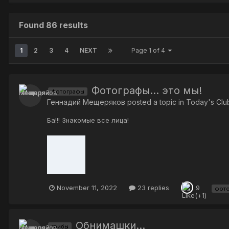
Found 86 results
1
2
3
4
NEXT
Page 1 of 4
Фотографы... это мы!
фотографы
Геннадий Мещеряков
posted a topic in
Today's Club
Ба!!! Знакомые все лица!
November 11, 2022
23 replies
9
фото
Обнимашки...
грибы