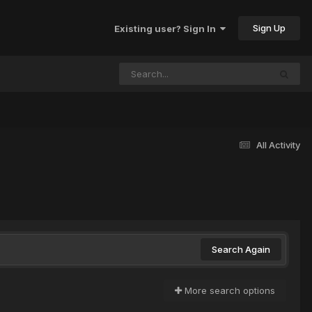
Sign Up
Existing user? Sign In
All Activity
Search Again
More search options