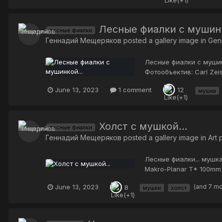
Лесные фиалки с мушинк
лесные фиалки
Геннадий Мещеряков
posted a gallery image in
Gen
Лесные фиалки с мушинк
Фотообъектив: Carl Zei
June 13, 2023
1 comment
12
мушка
Холст с мушкой...
лесные фиалки
Геннадий Мещеряков
posted a gallery image in
Art
Лесные фиалки... мушка
Makro-Planar T* 100mm 
June 13, 2023
(and 7 m
8
мушки
холст