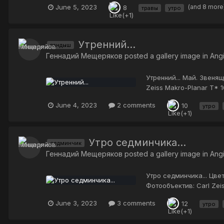
June 5, 2023
(and 8 more
8
травы
утро
Утренний...
ландыш
Геннадий Мещеряков
posted a gallery image in
Ang
Утренний... Май. Звеня
Zeiss Makro-Planar T* 
June 4, 2023
2 comments
10
утро
Утро седминчика...
седминчик
Геннадий Мещеряков
posted a gallery image in
Ang
Утро седминчика... Цве
Фотообъектив: Carl Zei
June 3, 2023
3 comments
12
утро