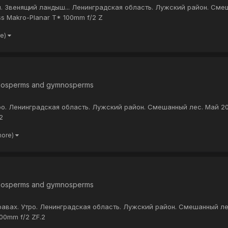
ай. Звенящий ландыш... Ленинградская область. Лужский район. Сме
ss Makro-Planar T* 100mm f/2 Z
re)
iosperms and gymnosperms
о. Ленинградская область. Лужский район. Смешанный лес. Май 202
2
more)
iosperms and gymnosperms
авах. Утро. Ленинградская область. Лужский район. Смешанный лес
100mm f/2 ZF.2