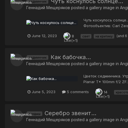
Чуть коснулось солнце...
седминчик
Геннадий Мещеряков
posted a gallery image in
Ang
Чуть коснулось солнце.
Фотообъектив: Carl Zei
June 12, 2023
(and 6
8
свет
на критику
Как бабочка...
седминчик
Геннадий Мещеряков
posted a gallery image in
Ang
Цветок седминчика. Утр
Planar T* 100mm f/2 ZF.
June 5, 2023
5 comments
14
красот
Серебро звенит...
ландыш
Геннадий Мещеряков
posted a gallery image in
Ang