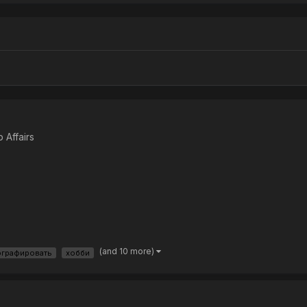
 Affairs
(and 10 more)
графировать
хобби