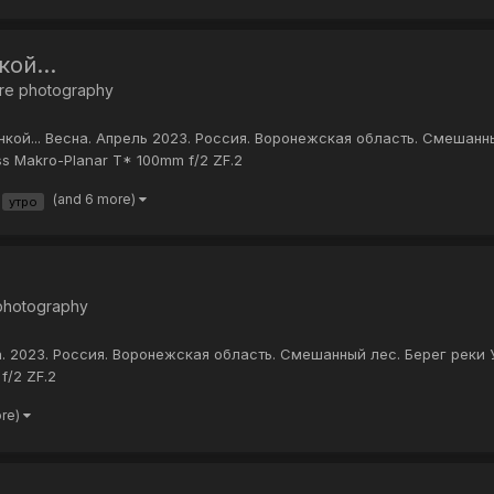
ой...
re photography
ой... Весна. Апрель 2023. Россия. Воронежская область. Смешанны
ss Makro-Planar T* 100mm f/2 ZF.2
(and 6 more)
утро
 photography
. 2023. Россия. Воронежская область. Смешанный лес. Берег реки У
f/2 ZF.2
ore)