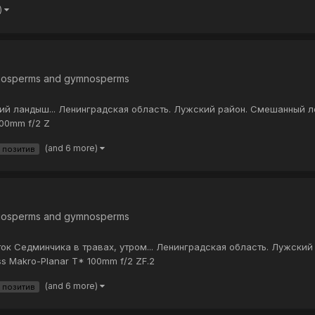
)
iosperms and gymnosperms
щий ландыш... Ленинградская область. Лужский район. Смешанный ле
100mm f/2 Z
(and 6 more)
позитив
iosperms and gymnosperms
ток Седминчика в травах, утром... Ленинградская область. Лужский
ss Makro-Planar T* 100mm f/2 ZF.2
(and 6 more)
позитив