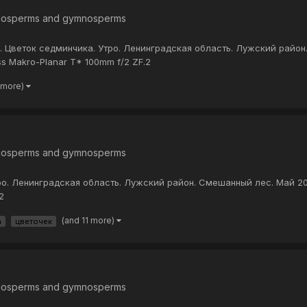
iosperms and gymnosperms
.. Цветок седминчика. Утро. Ленинградская область. Лужский район
ss Makro-Planar T* 100mm f/2 ZF.2
 more)
iosperms and gymnosperms
о. Ленинградская область. Лужский район. Смешанный лес. Май 202
2
(and 11 more)
а
цветочек
iosperms and gymnosperms