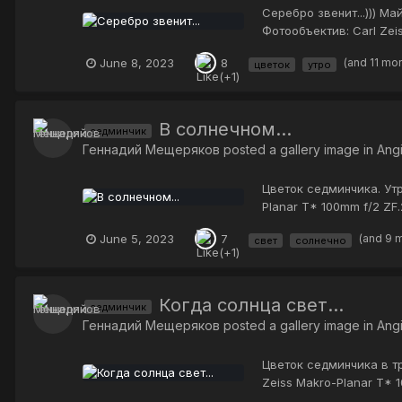
Серебро звенит...))) М
Фотообъектив: Carl Zei
June 8, 2023
(and 11 mo
8
цветок
утро
В солнечном...
седминчик
Геннадий Мещеряков
posted a gallery image in
Ang
Цветок седминчика. Утр
Planar T* 100mm f/2 ZF.
June 5, 2023
(and 9 
7
свет
солнечно
Когда солнца свет...
седминчик
Геннадий Мещеряков
posted a gallery image in
Ang
Цветок седминчика в тр
Zeiss Makro-Planar T* 