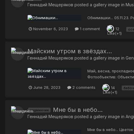
Геннадий Мещеряков
posted a gallery image in
Mus
Обнимашки... 05.11.23.
November 6, 2023
1 comment
12
ос
Майским утром в звёздах...
Геннадий Мещеряков
posted a gallery image in
Gen
Май, весна, прохладное
Фотообъектив: Объекти
June 28, 2023
2 comments
14
бабоч
Мне бы в небо...
седминчик
Геннадий Мещеряков
posted a gallery image in
Ang
Мне бы в небо... Цвето