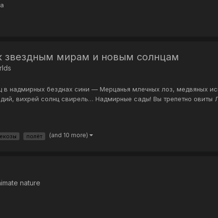
va
 к звездным мирам и новым солнцам
rlds
щ в надмирных безднах сини — Мерцанья млечных лоз, медвяных и
дий, вихрей солнц свирель… Надмирные сады! Вы трепетно овиты 
(and 10 more)
рекозы
полёт
nimate nature