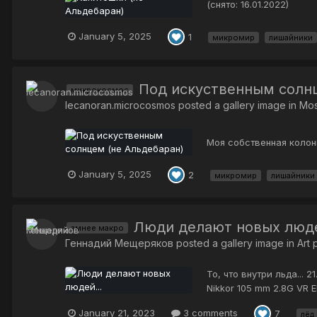
(снято: 16.01.2022)
January 5, 2025
1
микромир
лишайники
Под искуственным солнц
микрокосмос
lecanoran.microcosmos
posted a gallery image in
Mos
Моя собственная колони
January 5, 2025
2
микромир
лишайники
Люди делают новых люде
змнее макро
Геннадий Мещеряков
posted a gallery image in
Art
То, что внутри льда...
Nikkor 105 mm 2.8G VR E
January 21, 2023
3 comments
7
лёд