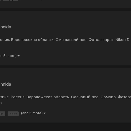
chnida
Россия. Воронежская область. Смешанный лес. Фотоаппарат: Nikon D
nd 5 more)
chnida
утине. Россия. Воронежская область. Сосновый лес. Сомово. Фотоап
n.
(and 5 more)
на
свет