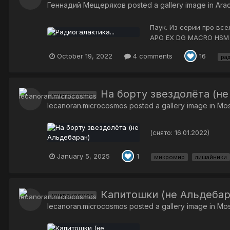
Геннадий Мещеряков
posted a gallery image in
Ara
Паук. Из серии про все
APO EX DG MACRO HSM 
October 19, 2022
4 comments
16
ра
На борту звездолёта (не
микрокосмос
lecanoran.microcosmos
posted a gallery image in
Mos
(снято: 16.01.2022)
January 5, 2025
1
микромир
лишайники
Капитошки (не Альдебар
микрокосмос
lecanoran.microcosmos
posted a gallery image in
Mos