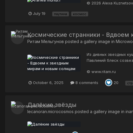
© 2026 Alexa Kuznetso
July 19
паутина
космос
Космические странники - Вдвоем
Ритам Мельгунов
posted a gallery image in
Microwo
Из дивных звездных ку
Павлиний блеск созвез
творя Свой...
© www.ritam.ru
October 6, 2025
8 comments
20
ст
Далёкие звёзды
lecanoran.microcosmos
posted a gallery image in
ina