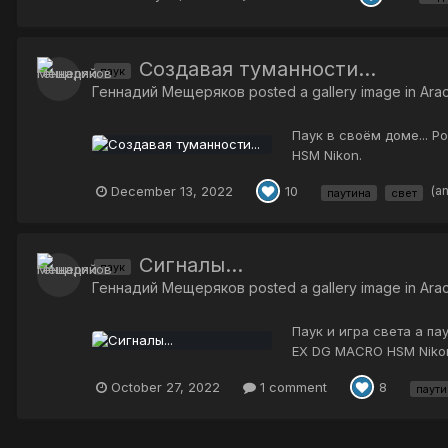
Создавая туманности...
паук
Геннадий Мещеряков
posted a gallery image in
Ara
Паук в своём доме... 
HSM Nikon.
December 13, 2022
(a
10
паутина
свет
Сигналы...
паук
Геннадий Мещеряков
posted a gallery image in
Ara
Паук и игра света а па
EX DG MACRO HSM Niko
October 27, 2022
1 comment
8
паути