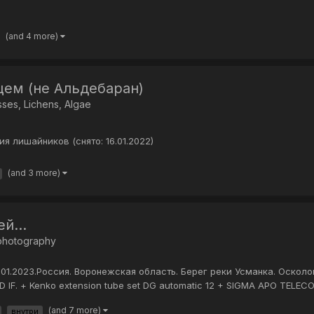
(and 4 more)
ем (не Альдебаран)
ses, Lichens, Algae
я лишайников (снято: 16.01.2022)
(and 3 more)
й...
 photography
 21.01.2023.Россия. Воронежская область. Берег реки Усманка. Оскол
D IF. + Kenko extension tube set DG automatic 12 + SIGMA APO TELEC
(and 7 more)
внутри