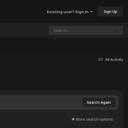
Sign Up
Existing user? Sign In
All Activity
Search Again
More search options