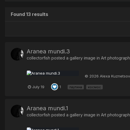
Found 13 results
Aranea mundi.3
collectorfish
posted a gallery image in
Art photograp
© 2026 Alexa Kuznetso
July 19
1
паутина
космос
Aranea mundi.1
collectorfish
posted a gallery image in
Art photograp