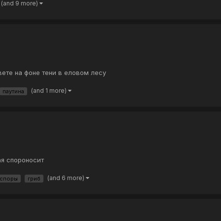
(and 9 more)
вете на фоне тени в еловом лесу
(and 1 more)
паутина
я спороносит
(and 6 more)
споры
гриб