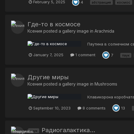
February 5, 2025
4
абстракция
космос
Где-то в космосе
Ксения
posted a gallery image in
Arachnida
Паутина в солнечном с
January 7, 2025
1 comment
7
паук
Другие миры
Ксения
posted a gallery image in
Mushrooms
Клавикорона коробчата
September 10, 2023
8 comments
13
Радиогалактика...
паук