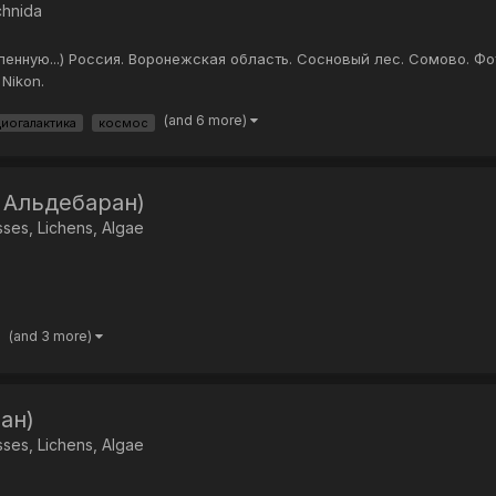
chnida
ленную...) Россия. Воронежская область. Сосновый лес. Сомово. Фот
Nikon.
(and 6 more)
диогалактика
космос
 Альдебаран)
ses, Lichens, Algae
(and 3 more)
ан)
ses, Lichens, Algae