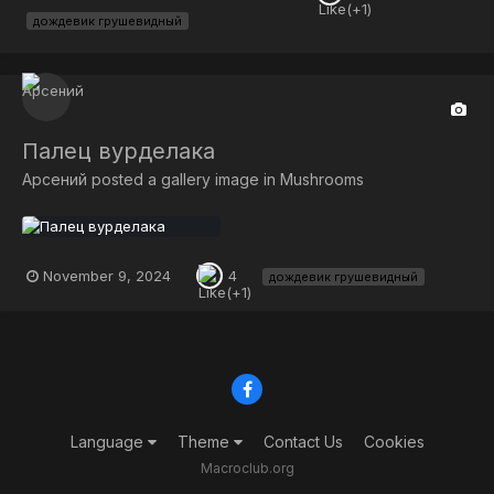
дождевик грушевидный
Палец вурделака
Арсений
posted a gallery image in
Mushrooms
November 9, 2024
4
дождевик грушевидный
Language
Theme
Contact Us
Cookies
Macroclub.org