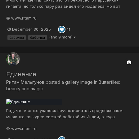
гиганта, но только пару раз видел его издалека. Но вот
теперь получилось его снять во всей красе :) Парусник
© www.ritam.ru
полиместор (Papilio polimnestor). Я его называю голубой
гигант - размах крыльев бабочки 12- 15 см! В полете
December 30, 2025
11
выглядит скорее как птица,...
(and 9 more)
бабочка
бабочки
Единение
Ритам Мельгунов
posted a gallery image in
Butterflies:
beauty and magic
Рад, что все же удалось поучаствовать в предложенном
мною же конкурсе свежей работой из Индии, откуда
прилетел прошлой ночью 🙂 Там почти не было интернета и с
© www.ritam.ru
собой - ноут без софта, только для скидывания фотографий.
Надеюсь порадовать ценителей бабочек интересными фото