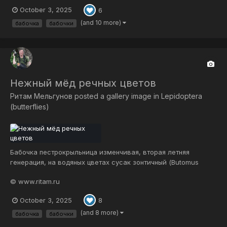
Танцуют мотыльки — Где всюду красота, Где лад, любовь н...
October 3, 2025
6
(and 10 more)
бабочка
бабочки
Нежный мёд речных цветов
Ритам Мельгунов
posted a gallery image in
Lepidoptera
(butterflies)
Бабочка пестрокрыльница изменчивая, вторая летняя
генерация, на водяных цветах сусак зонтичный (Butomus
umbellatus) в Волге, окрестности Нижнего Новгорода.
© www.ritam.ru
Разбавлю немного грибное царство ))) На ложе лепестков
блаженствовать так нежно И сладостный нектар так
October 3, 2025
8
трепетно вкушать, А после вновь...
(and 8 more)
бабочка
бабочки