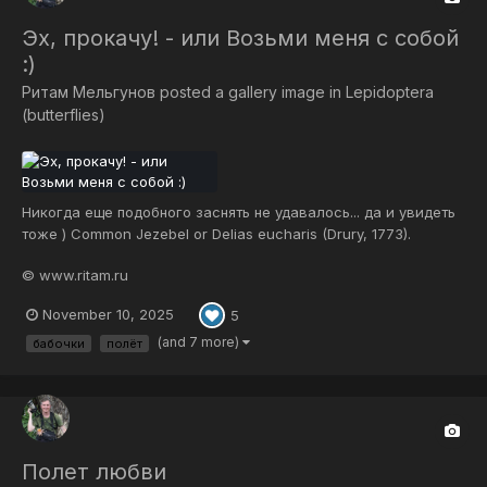
Эх, прокачу! - или Возьми меня с собой
:)
Ритам Мельгунов
posted a gallery image in
Lepidoptera
(butterflies)
Никогда еще подобного заснять не удавалось... да и увидеть
тоже ) Common Jezebel or Delias eucharis (Drury, 1773).
Gardens of Sri Aurobindo Ashram, Pondicherry, India. Делия
© www.ritam.ru
эухарис - Delias eucharis (Drury, 1773), сем. Белянки
(Pieridae), англ. Common Jezebel — Изабель. *...
November 10, 2025
5
(and 7 more)
бабочки
полёт
Полет любви