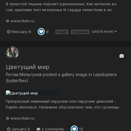
В лучистой тишине порхает вдохновенье, Как мотылек во
сне, крылами ткет мгновенье И сердца лепесткам в их
чуткости душевной Роняет, как устам, бальзам пыльцы
© www.ritam.ru
волшебной… Вдруг искорки мечты в тех крылах грез
мерцают, С надмирной высоты в цветник души слетает И
February 8
(and 8 more)
9
полёт
стрекоза
вьется окрыленно чудо-фея...
Цветущий мир
Ритам Мельгунов
posted a gallery image in
Lepidoptera
(butterflies)
Прекрасный лимонный парусник или парусник демолей -
Papilio demoleus. Название обусловлено тем, что гусеницы
питаются на растениях различных видов цитрусовых, такие
© www.ritam.ru
как культивируемый лайм. Фото сделано в садах Ашрама
Шри Ауробиндо, окрестности Пондичерри, Индия. Желаю вам
January 9
2 comments
13
всем жить все больше...