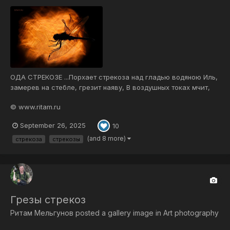
ОДА СТРЕКОЗЕ ...Порхает стрекоза над гладью водяною Иль,
замерев на стебле, грезит наяву, В воздушных токах мчит,
сроднившись с вышиною, Сшивая синь озер и неба синеву.
© www.ritam.ru
Вся красок радужных оттенками сияет, Переливается,
блистает, как неон, То микровертолет она напоминает, То
September 26, 2025
10
бу...
(and 8 more)
стрекоза
стрекозы
Грезы стрекоз
Ритам Мельгунов
posted a gallery image in
Art photography