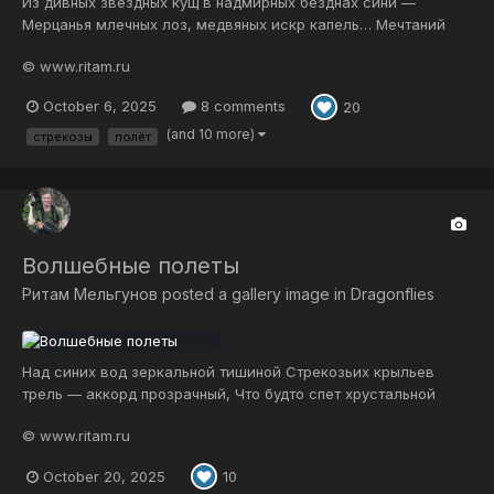
Из дивных звездных кущ в надмирных безднах сини —
Мерцанья млечных лоз, медвяных искр капель… Мечтаний
лунный лик и нежный взор Богини… Павлиний блеск
© www.ritam.ru
созвездий, вихрей солнц свирель… Надмирные сады! Вы
трепетно овиты Лучистым цветом звезд, что взором Света
October 6, 2025
8 comments
20
ткет Душа Любви, творя Свой...
(and 10 more)
стрекозы
полёт
Волшебные полеты
Ритам Мельгунов
posted a gallery image in
Dragonflies
Над синих вод зеркальной тишиной Стрекозьих крыльев
трель — аккорд прозрачный, Что будто спет хрустальной
глубиной, Летучий и звеняще-многозначный. Ажуры в
© www.ritam.ru
переливчатых крылах — Как будто бликов рябь в ручье
искрится, Иль нежной акварели реет взмах, Иль зыбких
October 20, 2025
10
струн мелодия струится...