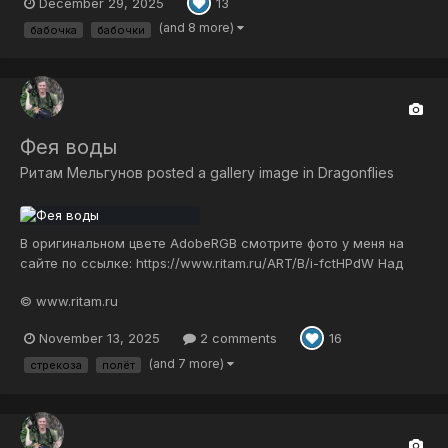
December 29, 2025
13
из тропических джунглей 😉...
(and 8 more)
бабочка
бабочки
Фея воды
Ритам Мельгунов
posted a gallery image in
Dragonflies
В оригинальном цвете AdobeRGB смотрите фото у меня на
сайте по ссылке: https://www.ritam.ru/ART/B/i-fctHPdW Над
синих вод зеркальной тишиной Стрекозьих крыльев трель —
© www.ritam.ru
аккорд прозрачный, Что будто спет хрустальной глубиной,
Летучий и звеняще-многозначный. Ажуры в переливчатых к...
November 13, 2025
2 comments
16
(and 7 more)
стрекоза
полёт