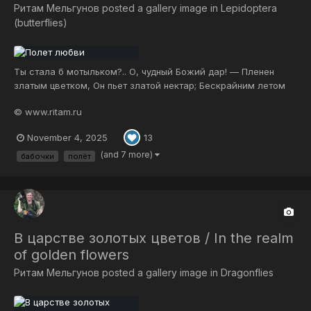
Ритам Мельгунов
posted a gallery image in
Lepidoptera
(butterflies)
Ты стала б мотыльком?.. О, чудный Божий дар! — Пленен
златым цветком, Он пьет златой нектар; Бескрайним летом
пьян, Он негу солнца пьет, Цветущих грез дурман И ароматов
© www.ritam.ru
мед; В раздолье без оков Порхая без забот, Средь нежных
лепестков Он мир счастливый пьет… В свободе без гра...
November 4, 2025
13
(and 7 more)
бабочки
полёт
В царстве золотых цветов / In the realm
of golden flowers
Ритам Мельгунов
posted a gallery image in
Dragonflies