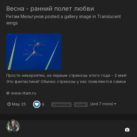
Весна - ранний полет любви
Ритам Мельгунов
posted a gallery image in
Translucent
wings
Просто невероятно, но первые стрекозы этого года - 2 мая!
Это фантастика!! Обычно стрекозы у нас появляются самое
раннее в конце мая. В этом году удивительно ранняя и теплая
© www.ritam.ru
Весна! Весь март был невероятно теплым - нам подарили
целый дополнительный месяц весны 😊 И Весна идет с
May 25
(and 7 more)
9
стрекозы
полёт
опережением обычного...