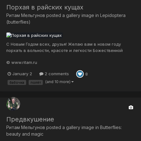
Порхая в райских кущах
Ритам Мельгунов
posted a gallery image in
Lepidoptera
(butterflies)
С Новым Годом всех, друзья! Желаю вам в новом году
порхать в вольности, красоте и легкости Божественной
Милости как беззаботные бабочки и наслаждаться
© www.ritam.ru
цветниками божественных подарков каждый миг! Ну и
конечно побольше волшебных кадров! 😉🤗🦋🦋🌸🌞💞 Много
January 2
2 comments
8
лет мечтал снять этого прекрасно...
(and 10 more)
бабочка
полёт
Предвкушение
Ритам Мельгунов
posted a gallery image in
Butterflies:
beauty and magic