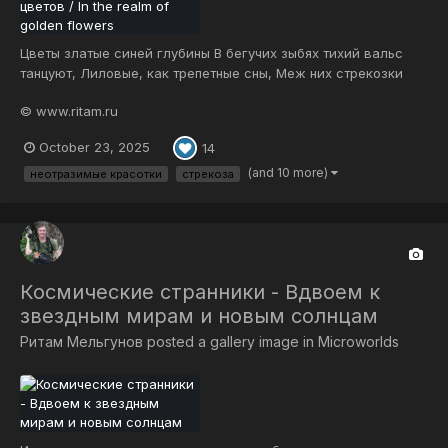
Цветы златые синей глубины В бегучих зыбях тихий вальс
танцуют, Лиловые, как трепетные сны, Меж них стрекозки
кольца грез рисуют. Над бирюзою волн, как миражи, Они
© www.ritam.ru
кружатся в танцах окрыленных И открывают вдруг очам души
Порталы к синям далей просветленных. И в дивный мир, где...
October 23, 2025
14
(and 10 more)
неотразимые красотки
стрекоза
Космические странники - Вдвоем к
звездным мирам и новым солнцам
Ритам Мельгунов
posted a gallery image in
Microworlds