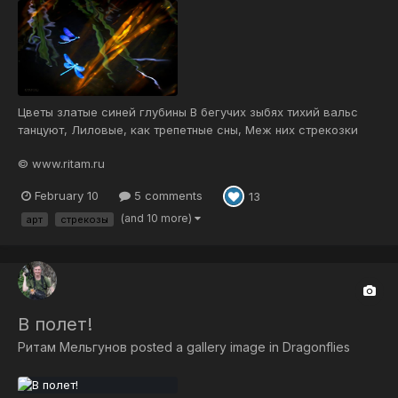
Цветы златые синей глубины В бегучих зыбях тихий вальс
танцуют, Лиловые, как трепетные сны, Меж них стрекозки
кольца грез рисуют. Над бирюзою волн, как миражи, Они
© www.ritam.ru
кружатся в танцах окрыленных И открывают вдруг очам души
Порталы к синям далей просветленных. И в дивный мир, где...
February 10
5 comments
13
(and 10 more)
арт
стрекозы
В полет!
Ритам Мельгунов
posted a gallery image in
Dragonflies