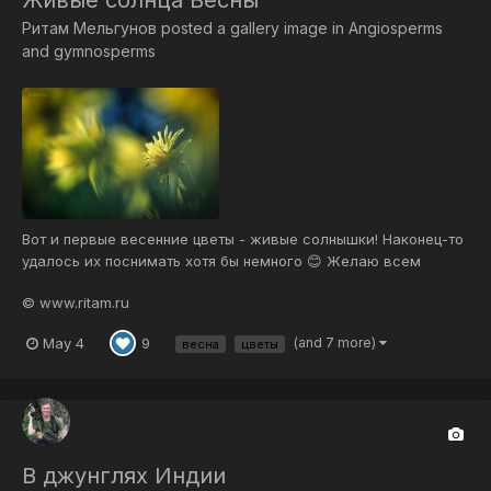
Живые солнца Весны
Ритам Мельгунов
posted a gallery image in
Angiosperms
and gymnosperms
Вот и первые весенние цветы - живые солнышки! Наконец-то
удалось их поснимать хотя бы немного 😊 Желаю всем
чудесных весенних дней, прекрасного вдохновения и
© www.ritam.ru
счастливой любви! 😊🌷🦋🌞 …И вдруг сквозь синие
волшебные туманы Тончайших флеров лепестки
May 4
(and 7 more)
9
весна
цветы
затрепетали, В ветвистых сенях, чуть дыша...
В джунглях Индии