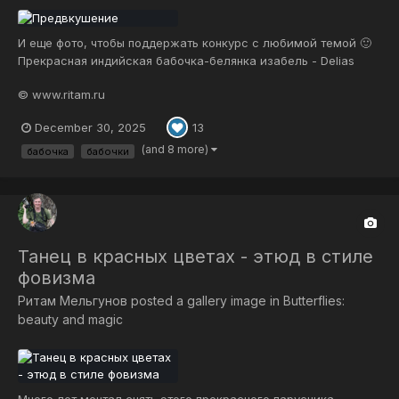
И еще фото, чтобы поддержать конкурс с любимой темой 🙂
Прекрасная индийская бабочка-белянка изабель - Delias
eucharis. Вот такие расписные в Индии даже белянки ))
© www.ritam.ru
Самочка - отличается более широкими темными полосами и
желтыми штрихами на кончиках верхних крыльев с испода -
December 30, 2025
13
здесь как раз все это пре...
(and 8 more)
бабочка
бабочки
Танец в красных цветах - этюд в стиле
фовизма
Ритам Мельгунов
posted a gallery image in
Butterflies:
beauty and magic
Много лет мечтал снять этого прекрасного парусника-