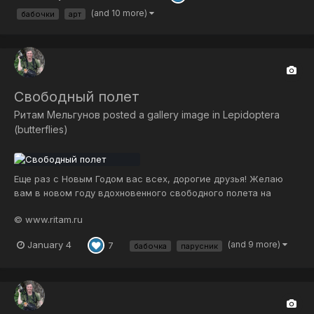
(and 10 more)
бабочки
арт
Свободный полет
Ритам Мельгунов
posted a gallery image in
Lepidoptera
(butterflies)
Еще раз с Новым Годом вас всех, дорогие друзья! Желаю
вам в новом году вдохновенного свободного полета на
крыльях души! 🤗🦋🦋🌸🌞💞 Парусник пунцовая роза или роза
© www.ritam.ru
гектор (Pachliopta hector). Крупный прекрасный парусник!
Снято в садах Ауровиля, окрестности Пондичерри, южная
January 4
(and 9 more)
7
бабочка
парусник
Индия. ***...