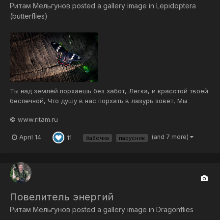
Ритам Мельгунов
posted a gallery image in
Lepidoptera
(butterflies)
Ты над землёй порхаешь без забот, Легка, и красотой твоей
беспечной, Что душу в нас порхать в лазурь зовёт, Мы
можем любоваться бесконечно… Воздушный мах…
© www.ritam.ru
стремительный кульбит… Живая вязь крылатых пируэтов —
Твоя свобода ввысь сердца манит И вдохновляет пет...
April 14
(and 7 more)
11
бабочка
парусник
Повелитель энергий
Ритам Мельгунов
posted a gallery image in
Dragonflies