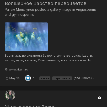
Волшебное царство первоцветов
Ритам Мельгунов
posted a gallery image in
Angiosperms
and gymnosperms
Весны живые акварели Затрепетали в ветерках: Цветы,
листы, лучи, капели, Смешавшись, ожили в мазках То
трепетных и нежно тонких Прозрачных струй и лепестков, То
© www.ritam.ru
буйных, ярких, страстно звонких Расцветших крон, цветных
лугов — Хрустальность вешних слезоточий, Узоры шалых
May 14
(and 8 more)
7
весна
первоцветы
мотыл...