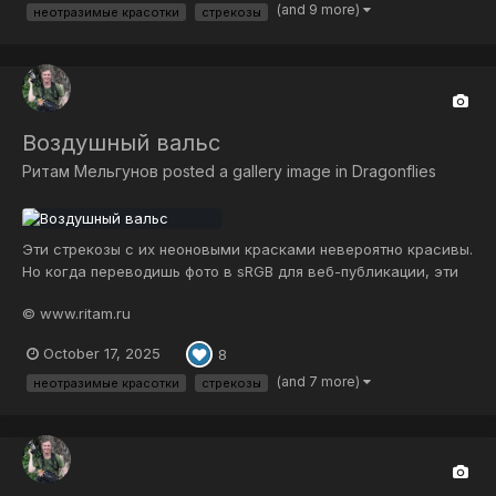
(and 9 more)
неотразимые красотки
стрекозы
Воздушный вальс
Ритам Мельгунов
posted a gallery image in
Dragonflies
Эти стрекозы с их неоновыми красками невероятно красивы.
Но когда переводишь фото в sRGB для веб-публикации, эти
неоновые краски ужасно тускнеют и практически теряются.
© www.ritam.ru
Смотрите фото в исходном настоящем качестве в AdobeRGB
у меня на сайте по ссылке: https://www.ritam.ru/ART/B/i-
October 17, 2025
8
bzp89Jk...
(and 7 more)
неотразимые красотки
стрекозы