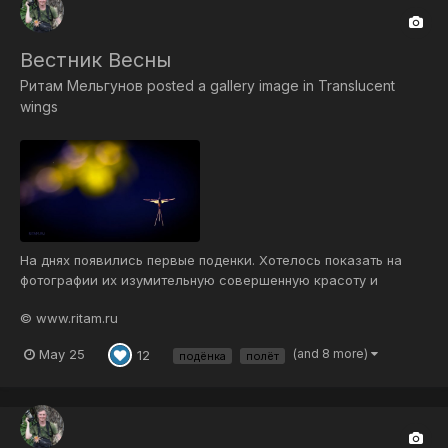
Вестник Весны
Ритам Мельгунов
posted a gallery image in
Translucent
wings
На днях появились первые поденки. Хотелось показать на
фотографии их изумительную совершенную красоту и
изящество. Надеюсь, это хотя бы в какой-то мере удалось. 🙂
© www.ritam.ru
Вновь заструились с небосвода Нам ласки света и тепла…
Цветов шальные хороводы Сквозь снег вдруг порскнули
May 25
(and 8 more)
12
подёнка
полёт
стремглав…...