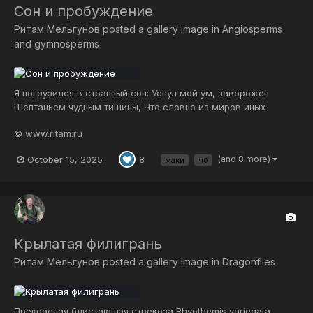
Сон и пробуждение
Ритам Мельгунов
posted a gallery image in
Angiosperms
and gymnosperms
Я погрузился в странный сон: Уснул мой ум, заворожен
Шептаньем чудным тишины, Что словно из миров иных
Втекло украдкой в душу мне, — Не сплю, но будто бы во сне
© www.ritam.ru
Умолкло все… весь мир затих… Но будто ткет безмолвья
стих Пространство тишины живой, В котором дух мой вечно
October 15, 2025
(and 8 more)
8
маки
чб
свой… И со...
Крылатая филигрань
Ритам Мельгунов
posted a gallery image in
Dragonflies
Прекрасная блистающая стрекоза Rhyothemis variegata.