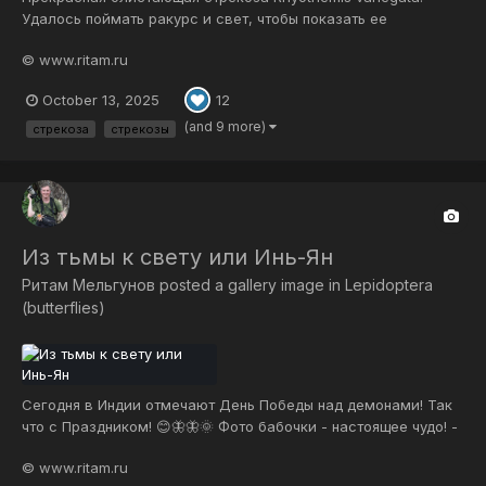
Удалось поймать ракурс и свет, чтобы показать ее
изумительные крылья во всем великолепии. Сады Ашрама
© www.ritam.ru
Шри Ауробиндо, окрестности Пондичерри, Южная Индия. И в
дивный мир, где время — лишь мираж, Уносит шепот крыл,
October 13, 2025
12
как зов извечный, В исток...
(and 9 more)
стрекоза
стрекозы
Из тьмы к свету или Инь-Ян
Ритам Мельгунов
posted a gallery image in
Lepidoptera
(butterflies)
Сегодня в Индии отмечают День Победы над демонами! Так
что с Праздником! 😊🦋🦋🌞 Фото бабочки - настоящее чудо! -
сделано на днях в конце сентября! 😊 Мир гармонии
© www.ritam.ru
Гармонии разлёт, Где дней крыла легки, Где хороводы влёт