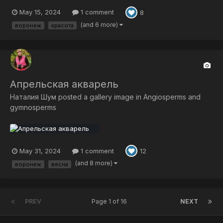
May 15, 2024
1 comment
8
(and 6 more)
воронеж
красота
Апрельская акварель
Наталия Шум
posted a gallery image in
Angiosperms and
gymnosperms
May 31, 2024
1 comment
12
(and 8 more)
воронеж
весна
PREV
Page 1 of 16
NEXT