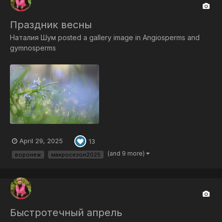
Праздник весны
Наталия Шум
posted a gallery image in
Angiosperms and
gymnosperms
April 29, 2025
13
(and 9 more)
воронеж
макросезон2025
Быстротечный апрель