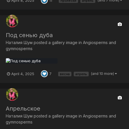
April 8, 2025
(and 7 more)
11
пролески
апрель
Под сенью дуба
Наталия Шум
posted a gallery image in
Angiosperms and
gymnosperms
April 4, 2025
(and 10 more)
7
весна
апрель
Апрельское
Наталия Шум
posted a gallery image in
Angiosperms and
gymnosperms