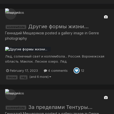
Другие формы жизни...
коллембола
Геннадий Мещеряков
posted a gallery image in
Genre
photography
Лед, солнечный свет и коллембола... Россия. Воронежская
область. Маклок. Лесное озеро. Лёд.
February 17, 2023
4 comments
12
(and 6 more)
блоха
лёд
За пределами Тентуры...
коллембола
Геннадий Мещеряков
posted a gallery image in
Genre