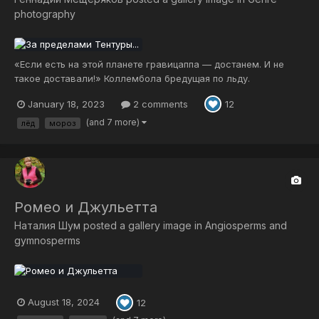
photography
«Если есть на этой планете гравицаппа — достанем. И не
такое доставали!» Коллембола бредущая по льду.
Воронежская область. Маклок. Берег лесного озера. Лёд.
January 18, 2023
2 comments
12
Фотоаппарат: Nikon D 800 Объектив: Nikon AF-S nikkor 105mm
2.8 G VR ED IF + Reynox-250
(and 7 more)
лёд
мороз
Ромео и Джульетта
Наталия Шум
posted a gallery image in
Angiosperms and
gymnosperms
August 18, 2024
12