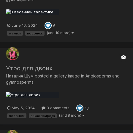
June 16, 2024
6
(and 10 more)
маклок
воронеж
Утро для двоих
Наталия Шум
posted a gallery image in
Angiosperms and
gymnosperms
May 5, 2024
3 comments
13
(and 8 more)
воронеж
дикая природа