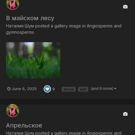
В майском лесу
Наталия Шум
posted a gallery image in
Angiosperms and
gymnosperms
June 6, 2025
(and 9 more)
9
весна
май
Апрельское
Наталия Шум
posted a gallery image in
Angiosperms and