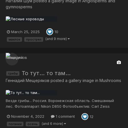
Наталия Шум
posted a gallery image in
Angiosperms and
gymnosperms
March 25, 2025
10
(and 9 more)
маклок
прострел
То тут... то там...
грибы
Геннадий Мещеряков
posted a gallery image in
Mushrooms
Везде грибы... Россия. Воронежская область. Смешанный
лес. Фотоаппарат: Nikon D850 Фотообъектив: Carl Zeiss
Makro-Planar T* 100mm f/2 ZF.2
November 4, 2022
1 comment
12
(and 6 more)
поганки
осень