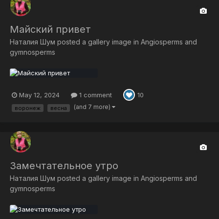
Майский привет
Наталия Шум
posted a gallery image in
Angiosperms and
gymnosperms
May 12, 2024
1 comment
10
(and 7 more)
воронеж
весна
Замечтательное утро
Наталия Шум
posted a gallery image in
Angiosperms and
gymnosperms