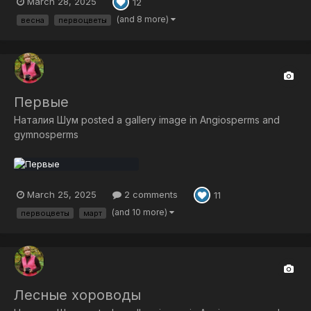
March 28, 2025
12
(and 8 more)
весна
первоцветы
Первые
Наталия Шум
posted a gallery image in
Angiosperms and
gymnosperms
March 25, 2025
2 comments
11
(and 10 more)
первоцветы
март
Лесные хороводы