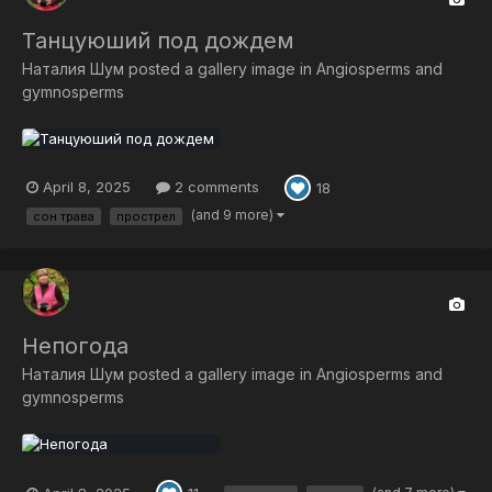
Танцуюший под дождем
Наталия Шум
posted a gallery image in
Angiosperms and
gymnosperms
April 8, 2025
2 comments
18
(and 9 more)
сон трава
прострел
Непогода
Наталия Шум
posted a gallery image in
Angiosperms and
gymnosperms