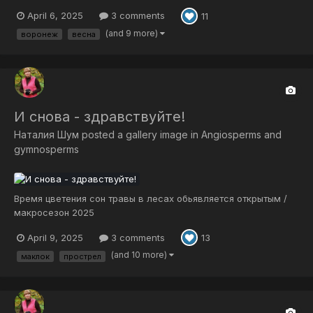
April 6, 2025
3 comments
11
(and 9 more)
воронеж
весна
И снова - здравствуйте!
Наталия Шум
posted a gallery image in
Angiosperms and
gymnosperms
Время цветения сон травы в лесах обьявляется открытым /
макросезон 2025
April 9, 2025
3 comments
13
(and 10 more)
маклок
прострел