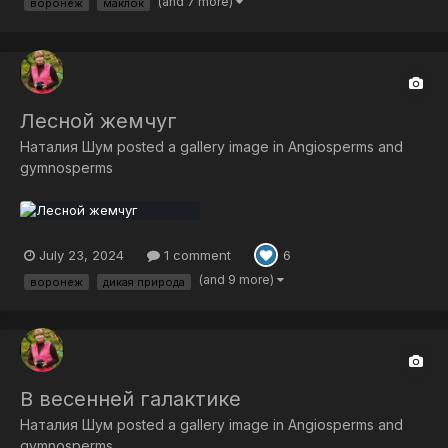
(and 7 more)
воронеж
маклок
Лесной жемчуг
Наталия Шум
posted a gallery image in
Angiosperms and
gymnosperms
July 23, 2024
1 comment
6
(and 9 more)
воронеж
дикая природа
В весенней галактике
Наталия Шум
posted a gallery image in
Angiosperms and
gymnosperms