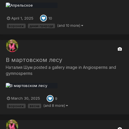
April 1, 2025
10
(and 10 more)
воронеж
дикая природа
В мартовском лесу
Наталия Шум
posted a gallery image in
Angiosperms and
gymnosperms
March 30, 2025
9
(and 8 more)
воронеж
весна