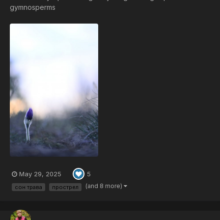
gymnosperms
May 29, 2025
5
(and 8 more)
сон трава
прострел