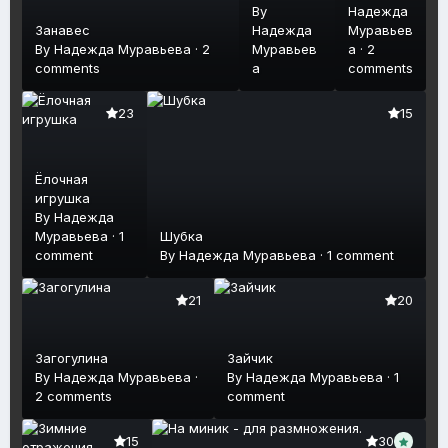
By
Надежда
Занавес
Надежда
Муравьев
By
Надежда Муравьева
·
2
Муравьев
а
·
2
comments
а
comments
23
15
Ёлочная
игрушка
By
Надежда
Муравьева
·
1
Шубка
comment
By
Надежда Муравьева
·
1 comment
21
20
Загогулина
Зайчик
By
Надежда Муравьева
·
By
Надежда Муравьева
·
1
2 comments
comment
15
30