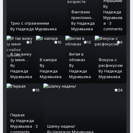
Ятрышник
By
Фантазии
Надежда
преклонного
Муравьев
Трио с отражением
возраста
By
Надежда
а
·
3
By
Надежда Муравьева
Муравьева
comments
9
10
13
6
Я так вижу
Витая в
(у меня
В капоре
облаках
Фокусы с
слабое
By
By
By
расфокусом
зрение).
Надежда
Надежда
Надежда
By
Надежда
Муравьева
Муравьева
Муравьева
Муравьева
10
24
Первая
By
Надежда
Муравьева
·
3
Шапку надень!
comments
By
Надежда Муравьева