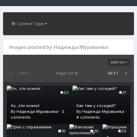
Content Type
Images posted by Надежда Муравьева
SORT BY
PREV
Page 1 of 10
NEXT
23
21
Ах, эти ножки!
Как там у соседей?
By
Надежда Муравьева
·
2
By
Надежда Муравьева
·
comments
8 comments
10
20
20