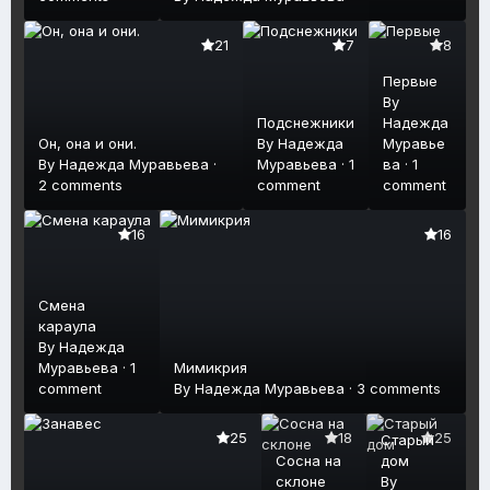
21
7
8
Первые
By
Подснежники
Надежда
Он, она и они.
By
Надежда
Муравье
By
Надежда Муравьева
·
Муравьева
·
1
ва
·
1
2 comments
comment
comment
16
16
Смена
караула
By
Надежда
Муравьева
·
1
Мимикрия
comment
By
Надежда Муравьева
·
3 comments
25
18
25
Старый
Сосна на
дом
склоне
By