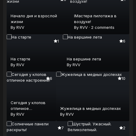
Начало дня и взрослой
IМастера пилотажа в
жизни
воздухе!
By
RVV
By
RVV
·
2 comments
1
6
На старте
На вершине лета
By
RVV
By
RVV
6
10
Сегодня у клопов
отличное
Жужелица в медных доспехах
настроение!
By
RVV
By
RVV
7
2