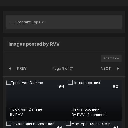
Content Type
Images posted by RVV
SORT BY
PREV
Page 8 of 31
NEXT
4
2
Трюк Van Damme
Не-папоротник
By
RVV
By
RVV
·
1 comment
6
1