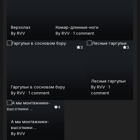
Верхолаз
Комар-длинные-ноги
By
RVV
By
RVV
·
1 comment
3
3
Лесные гаргульи
Гаргульи в сосновом бору
By
RVV
·
1
By
RVV
·
1 comment
comment
4
А мы монтажники-
высотники ...
By
RVV