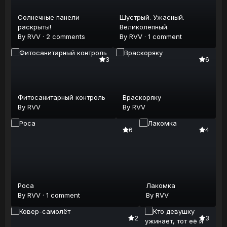
Солнечные панели
Шустрый. Ужасный.
раскрыты!
Великолепный.
By
RVV
·
2 comments
By
RVV
·
1 comment
3
6
Фитосанитарный контроль
Враскоряку
By
RVV
By
RVV
6
4
Роса
Лакомка
By
RVV
·
1 comment
By
RVV
2
3