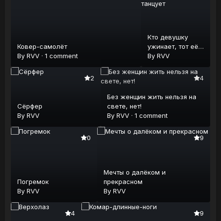
Кто девушку
Ковер-самолёт
ужинает, тот её
By
RVV
·
1 comment
и танцует
By
RVV
2
4
Без женщин жить нельзя на
Сёрфер
свете, нет!
By
RVV
By
RVV
·
1 comment
0
9
Мечты о далёком и
Погремок
прекрасном
By
RVV
By
RVV
4
9