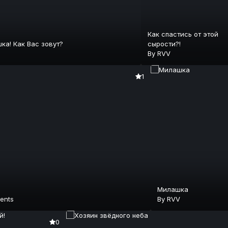
Как спастись от этой
ка! Как Вас зовут?
сырости?!
By
RVV
1
Милашка
ents
By
RVV
0