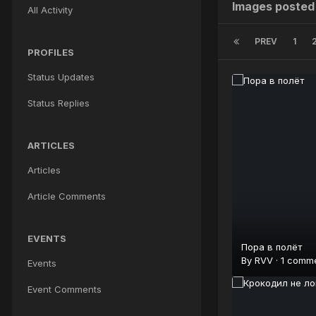
Images posted
All Activity
PREV
1
PROFILES
Status Updates
Status Replies
ARTICLES
Articles
Article Comments
EVENTS
Пора в полёт
By
RVV
·
1 comm
Events
Event Comments