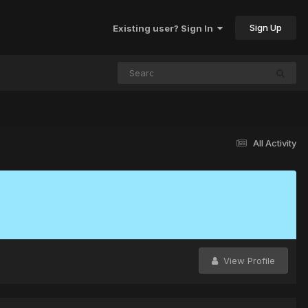
Sign Up
Existing user? Sign In
All Activity
View Profile