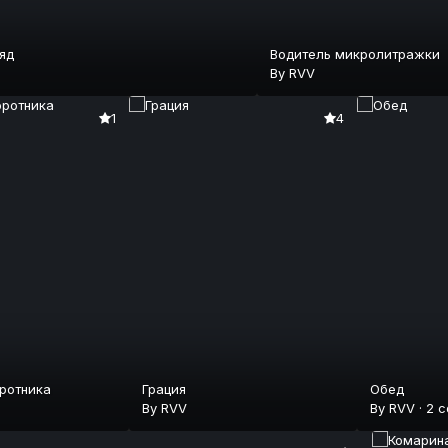
яд
Водитель микролитражки
By
RVV
1
4
оротника
Грация
Обед
By
RVV
By
RVV
·
2 