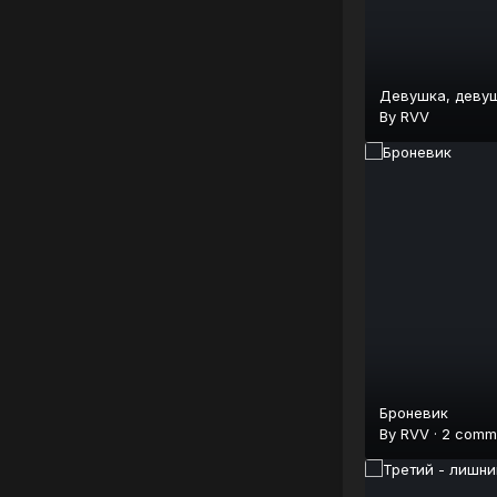
Девушка, девуш
By
RVV
Броневик
By
RVV
·
2 comm