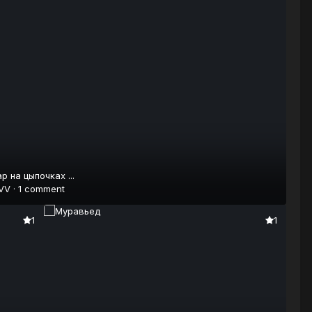
р на цыпочках ...
VV
·
1 comment
1
1