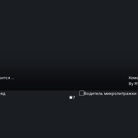
тся ...
Кома
By
R
7