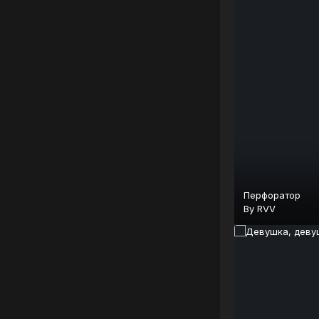
Перфоратор
By
RVV