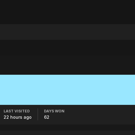
LAST VISITED
DAYS WON
22 hours ago
62