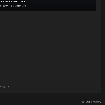
огачи на веточке
y
RVV
·
1 comment
of 31
All Activity