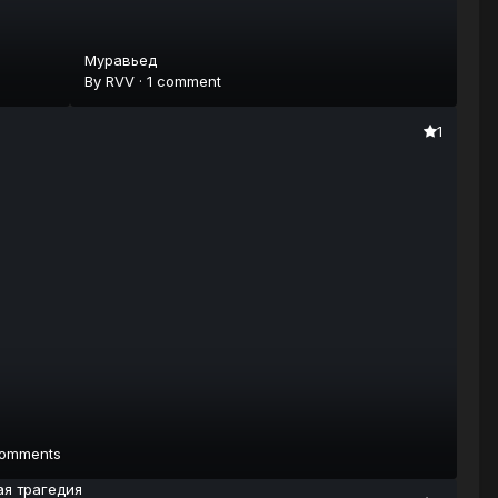
Муравьед
By
RVV
·
1 comment
1
comments