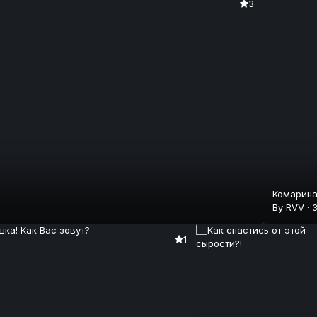
3
Комарина
By
RVV
·
1