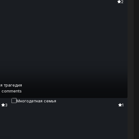
2
я трагедия
3 comments
3
1