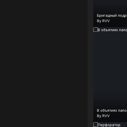
Бригадный подр
By
RVV
В объятиях пап
By
RVV