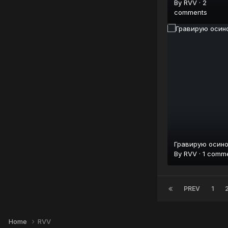
By
RVV
·
2
comments
Гравирую осино
By
RVV
·
1 comm
PREV
1
Home
RVV