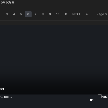
 by RVV
2
3
4
5
6
7
8
9
10
11
NEXT
Page 6 
ent
8