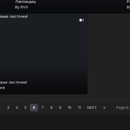
Лапландец
Р
By
RVV
B
1
вые листочки!
ent
2
3
4
5
6
7
8
9
10
11
NEXT
Page 6 