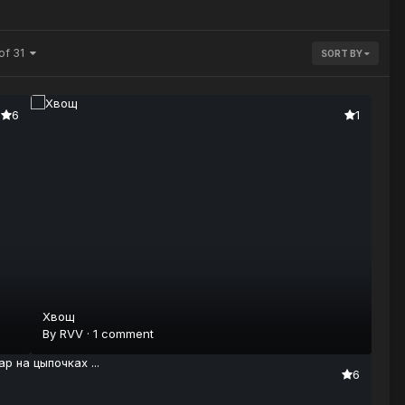
of 31
SORT BY
6
1
Хвощ
By
RVV
·
1 comment
6