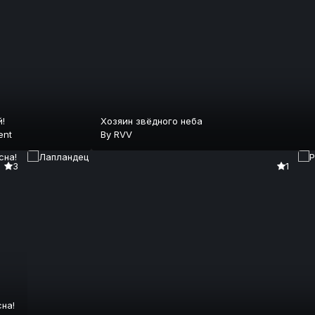
!
Хозяин звёдного неба
ent
By
RVV
3
1
на!