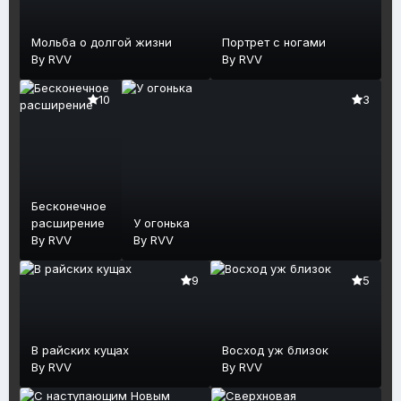
Мольба о долгой жизни
Портрет с ногами
By
RVV
By
RVV
10
3
Бесконечное
расширение
У огонька
By
RVV
By
RVV
9
5
В райских кущах
Восход уж близок
By
RVV
By
RVV