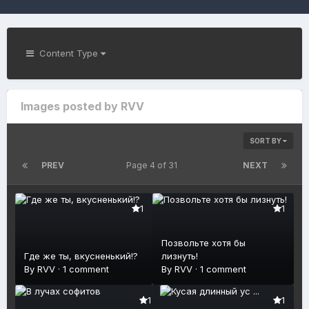
Content Type
Images posted by RVV
SORT BY
PREV
Page 4 of 31
NEXT
1
1
Позвольте хотя бы
Где же ты, вкусненький!?
лизнуть!
By
RVV
·
1 comment
By
RVV
·
1 comment
1
1