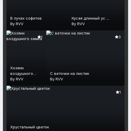
В лучах софитов
Кусая длинный ус ...
By
RVV
By
RVV
1
3
Хозяин
воздушного
С веточки на листик
замка
By
RVV
By
RVV
1
Хрустальный цветок