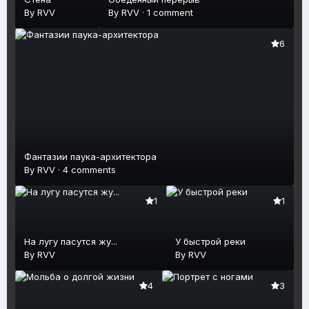
By
RVV
By
RVV
·
1 comment
6
Фантазии паука-архитектора
By
RVV
·
4 comments
1
1
На лугу пасутся жу...
У быстрой реки
By
RVV
By
RVV
4
3