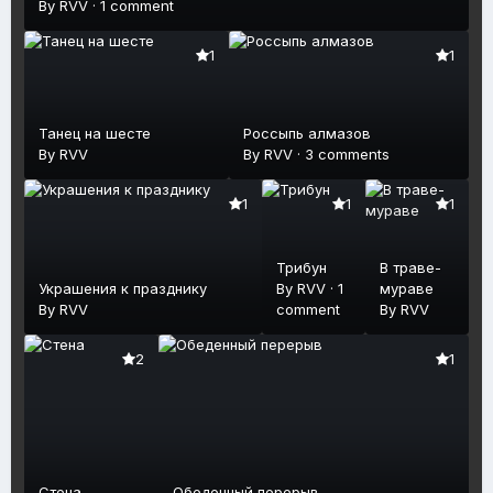
By
RVV
·
1 comment
1
1
Танец на шесте
Россыпь алмазов
By
RVV
By
RVV
·
3 comments
1
1
1
Трибун
В траве-
Украшения к празднику
By
RVV
·
1
мураве
By
RVV
comment
By
RVV
2
1
Стена
Обеденный перерыв