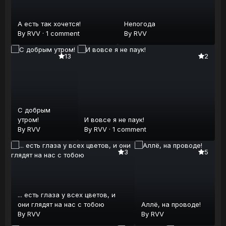
А есть так хочется!
Непогода
By
RVV
·
1 comment
By
RVV
13
2
С добрым
утром!
И вовсе я не паук!
By
RVV
By
RVV
·
1 comment
3
5
... есть глаза у всех цветов, и
они глядят на нас с тобою
Аллё, на проводе!
By
RVV
By
RVV