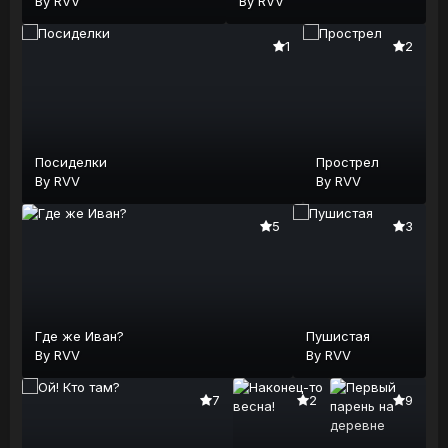
By
RVV
By
RVV
1
2
Посиделки
Прострел
By
RVV
By
RVV
5
3
Где же Иван?
Пушистая
By
RVV
By
RVV
7
2
9