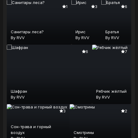
1
3
6
Санитары леса?
Ирис
Братья
By
RVV
By
RVV
By
RVV
6
7
Шафран
Рябчик жёлтый
By
RVV
By
RVV
3
2
Сон-трава и горный
воздух
Смотрины