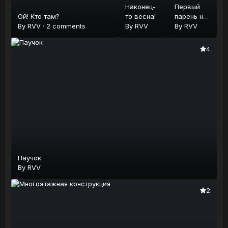
Наконец-
Первый
Ой! Кто там?
то весна!
парень на
By
RVV
·
2 comments
By
RVV
деревне
By
RVV
4
Паучок
By
RVV
2