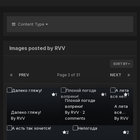
Content Type
Images posted by RVV
SORT BY
PREV
Page 2 of 31
NEXT
1
1
1
Плохой погоде
вопреки!
А лета
Далеко гляжу!
By
RVV
·
2
всё
By
RVV
comments
нет!
By
RVV
2
2