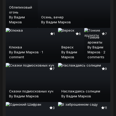
Облепиховый
огонь
By
Вадим
Осень, вечер
Марков
By
Вадим Марков
1
6
7
Тонкие
ароматы
Клюква
Вереск
By
Вадим
By
Вадим Марков
·
1
By
Вадим
Марков
·
2
comment
Марков
comments
7
9
Сказки подмосковных куч
Наслаждаясь солнцем
By
Вадим Марков
By
Вадим Марков
3
11