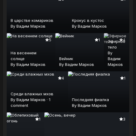
В царстве комариков
Крокус в кустос
By
Вадим Марков
By
Вадим Марков
5
1
4
Эфирное
тело
На весеннем
By
солнце
Вейник
Вадим
By
Вадим Марков
By
Вадим Марков
Марков
4
1
Среди влажных мхов
By
Вадим Марков
·
1
Последняя фиалка
comment
By
Вадим Марков
1
3