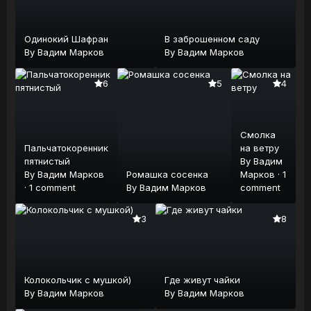
Одинокий Шафран
В заброшенном саду
By
Вадим Марков
By
Вадим Марков
6
5
4
Смолка
Пальчатокоренник
на ветру
пятнистый
By
Вадим
By
Вадим Марков
Ромашка сосенка
Марков
·
1
·
1 comment
By
Вадим Марков
comment
3
8
Колокольчик с мушкой)
Где живут чайки
By
Вадим Марков
By
Вадим Марков