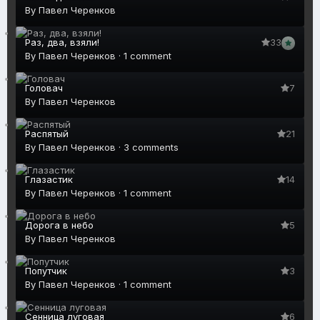
By
Павел Черенков
Раз, два, взяли!
33
By
Павел Черенков
·
1 comment
Головач
7
By
Павел Черенков
Распятый
21
By
Павел Черенков
·
3 comments
Глазастик
14
By
Павел Черенков
·
1 comment
Дорога в небо
5
By
Павел Черенков
Попутчик
3
By
Павел Черенков
·
1 comment
Сенница луговая
6