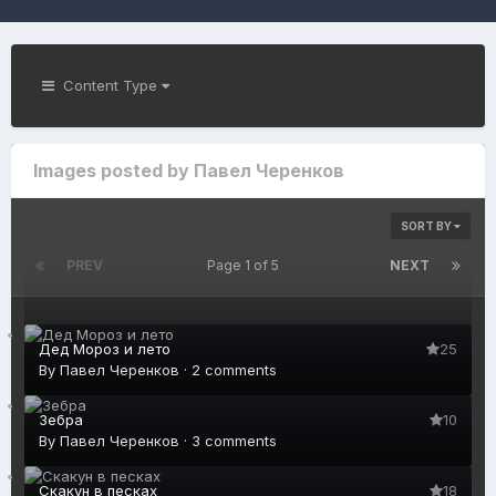
Content Type
Images posted by Павел Черенков
SORT BY
PREV
Page 1 of 5
NEXT
Дед Мороз и лето
25
By
Павел Черенков
·
2 comments
Зебра
10
By
Павел Черенков
·
3 comments
Скакун в песках
18