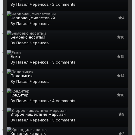
By
Павел Черенков
·
2 comments
Червонец фиолетовый
4
By
Павел Черенков
Бембекс носатый
10
By
Павел Черенков
Ёлки
15
By
Павел Черенков
·
3 comments
Падальщик
14
By
Павел Черенков
Кондитер
16
By
Павел Черенков
·
4 comments
Второе нашествие марсиан
8
By
Павел Черенков
·
3 comments
Крокодилья пасть
2