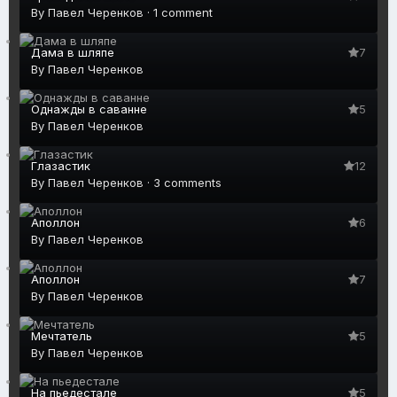
By
Павел Черенков
·
1 comment
Дама в шляпе
7
By
Павел Черенков
Однажды в саванне
5
By
Павел Черенков
Глазастик
12
By
Павел Черенков
·
3 comments
Аполлон
6
By
Павел Черенков
Аполлон
7
By
Павел Черенков
Мечтатель
5
By
Павел Черенков
На пьедестале
5