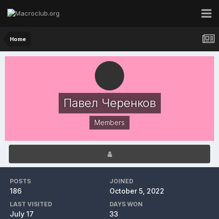
Home
Павел Черенков
Members
POSTS
JOINED
186
October 5, 2022
LAST VISITED
DAYS WON
July 17
33