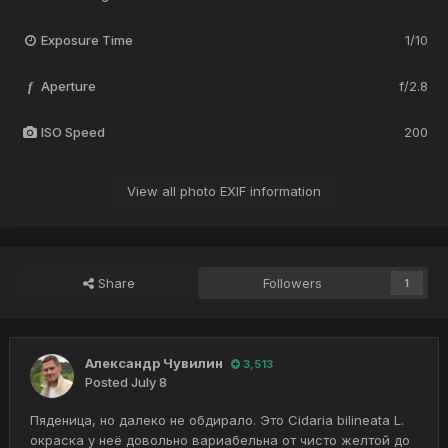
Exposure Time
1/10
Aperture
f/2.8
f
ISO Speed
200
View all photo EXIF information
Share
Followers
1
Александр Чувилин
3,513
Posted
July 8
Пяденица, но далеко не обдирало. Это Cidaria bilineata L.
окраска у неё довольно вариабельна от чисто желтой до