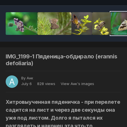
IMG_1199-1 Пяденица-обдирало (erannis
defoliaria)
By
Анк
July 6
828 views
View Анк's images
Хитровыученная пяденичка - при перелете
садится на лист и через две секунды она
уже под листом. Долго я пытался их
разглядеть и наконец эта что-то