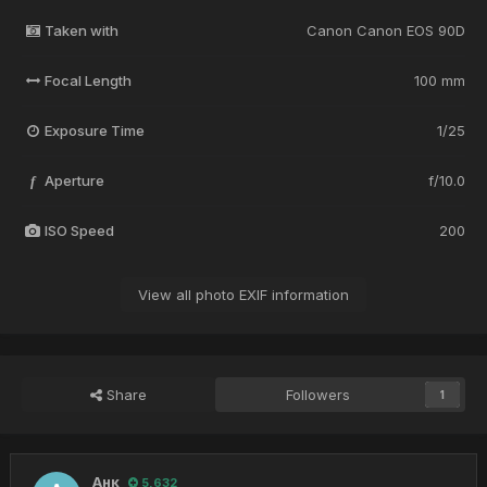
Taken with
Canon Canon EOS 90D
Focal Length
100 mm
Exposure Time
1/25
Aperture
f/10.0
f
ISO Speed
200
View all photo EXIF information
Share
Followers
1
Анк
5,632