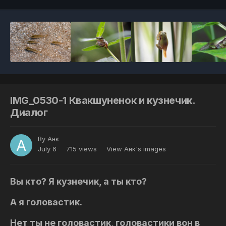
IMG_0530-1 Квакшуненок и кузнечик.
Диалог
By
Анк
July 6
715 views
View Анк's images
Вы кто? Я кузнечик, а ты кто?
А я головастик.
Нет ты не головастик, головастики вон в