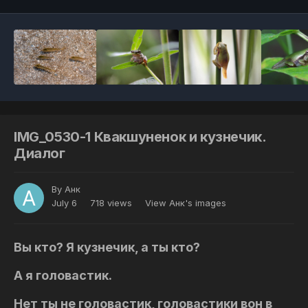
IMG_0530-1 Квакшуненок и кузнечик.
Диалог
By
Анк
July 6
718 views
View Анк's images
Вы кто? Я кузнечик, а ты кто?
А я головастик.
Нет ты не головастик, головастики вон в