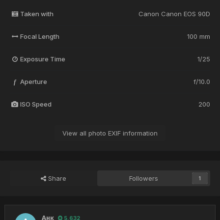
Taken with
Canon Canon EOS 90D
Focal Length
100 mm
Exposure Time
1/25
Aperture
f/10.0
f
ISO Speed
200
View all photo EXIF information
Share
Followers
1
Анк
5,632