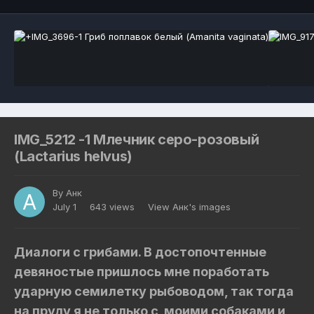
IMG_5212 -1 Млечник серо-розовый
(Lactarius helvus)
By
Анк
July 1
643 views
View Анк's images
Диалоги с грибами. В достопочтенные
девяностые пришлось мне поработать
ударную семилетку рыбоводом, так тогда
на пруду я не только с моими собаками и