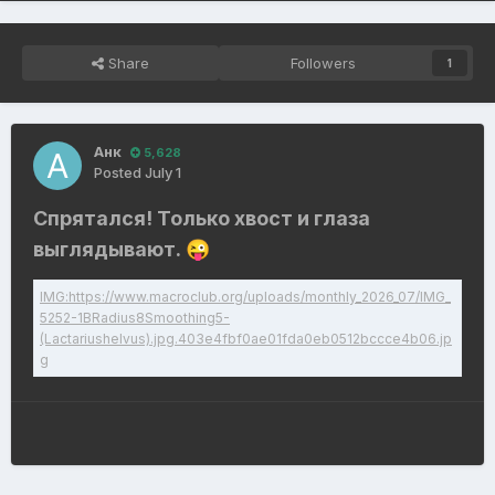
Share
Followers
1
Анк
5,628
Posted
July 1
Спрятался! Только хвост и глаза
выглядывают.
😜