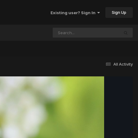
Sign Up
Existing user? Sign In
All Activity