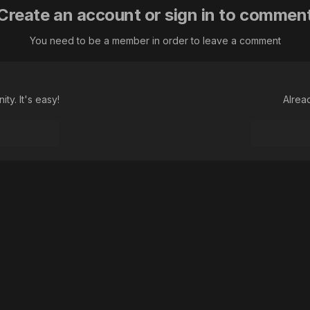
Create an account or sign in to commen
You need to be a member in order to leave a comment
ty. It's easy!
Alrea
аз M.jurtina L. самец
Language
Theme
Contact Us
Cookies
Macroclub.org