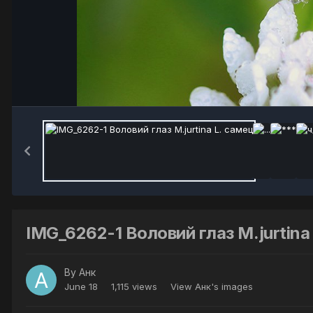
IMG_6262-1 Воловий глаз M.jurtina
By
Анк
June 18
1,115 views
View Анк's images