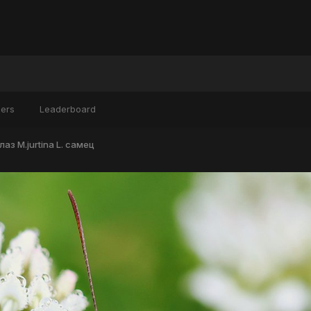
ers
Leaderboard
аз M.jurtina L. самец