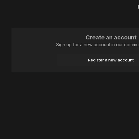
Create an account
Sign up for a new account in our communi
Register a new account
Home
Animal
Lepidoptera (butterflies)
IMG_6262-1 Воловий гл