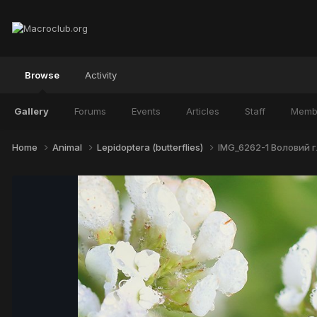
Browse
Activity
Gallery
Forums
Events
Articles
Staff
Memb
Home
Animal
Lepidoptera (butterflies)
IMG_6262-1 Воловий гл