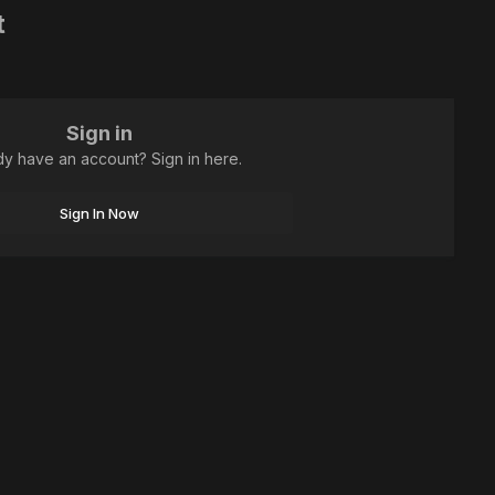
t
Sign in
dy have an account? Sign in here.
Sign In Now
All Activity