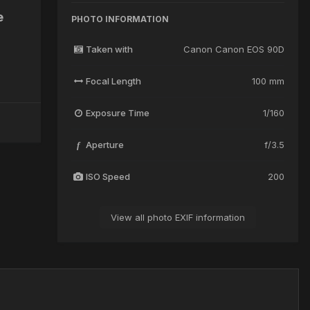
е
PHOTO INFORMATION
Taken with
Canon Canon EOS 90D
Focal Length
100 mm
Exposure Time
1/160
Aperture
f/3.5
f
ISO Speed
200
View all photo EXIF information