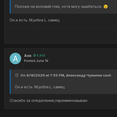
Похоже на воловий глаз, хотя могу ошибаться...
😉
Он и есть. M.jurtina L. самец
Анк
5,632
Posted
June 19
On 6/18/2026 at 7:55 PM,
Александр Чувилин
said:
Он и есть. M.jurtina L. самец
Спасибо за опеделение,пареименовываю