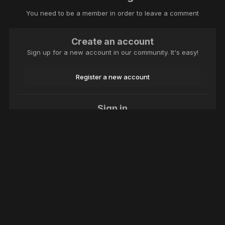
You need to be a member in order to leave a comment
Create an account
Sign up for a new account in our community. It's easy!
Register a new account
Sign in
Already have an account? Sign in here.
Sign In Now
Language
Theme
Contact Us
Cookies