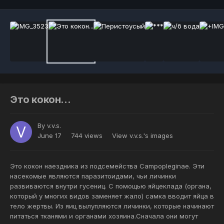
Это кокон...
By
v.v.s.
June 17
744 views
View v.v.s.'s images
Это кокон наездника из подсемейства Campopleginae. Эти
насекомые являются паразитоидами, чьи личинки
развиваются внутри гусениц. С помощью яйцеклада (органа,
который у многих видов заменяет жало) самка вводит яйца в
тело жертвы. Из яиц вылупляются личинки, которые начинают
питаться тканями и органами хозяина.Сначала они могут