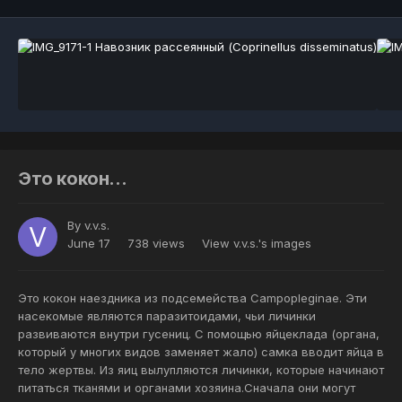
Это кокон...
By
v.v.s.
June 17
738 views
View v.v.s.'s images
Это кокон наездника из подсемейства Campopleginae. Эти
насекомые являются паразитоидами, чьи личинки
развиваются внутри гусениц. С помощью яйцеклада (органа,
который у многих видов заменяет жало) самка вводит яйца в
тело жертвы. Из яиц вылупляются личинки, которые начинают
питаться тканями и органами хозяина.Сначала они могут