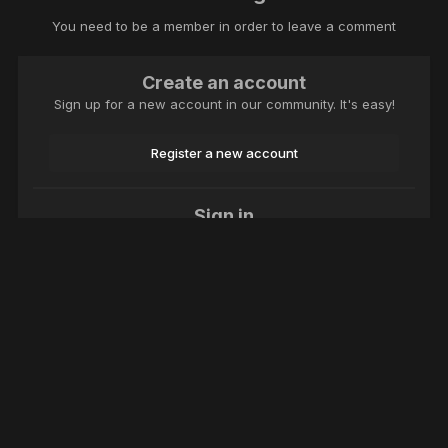
You need to be a member in order to leave a comment
Create an account
Sign up for a new account in our community. It's easy!
Register a new account
Sign in
Already have an account? Sign in here.
Sign In Now
Language
Theme
Contact Us
Cookies