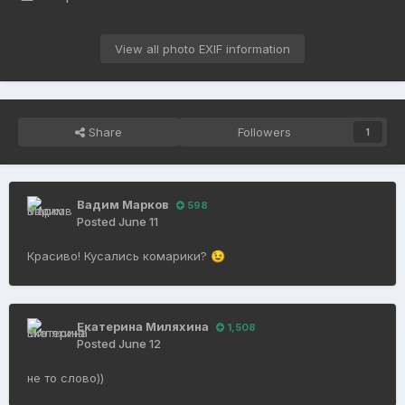
View all photo EXIF information
Share
Followers
1
Вадим Марков
598
Posted
June 11
Красиво! Кусались комарики?
😉
Екатерина Миляхина
1,508
Posted
June 12
не то слово))