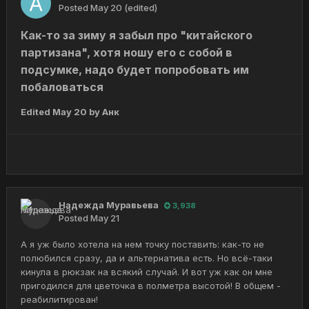
Posted
May 20
(edited)
Как-то за зиму я забыл про "китайского
партизана", хотя ношу его с собой в
подсумке, надо будет попробовать им
побаловаться
Edited
May 20
by Анк
Надежда Муравьева
3,938
Posted
May 21
А я уж было хотела на нем точку поставить: как-то не
полюбился сразу, да и альтернатива есть. Но всё-таки
кинула в рюкзак на всякий случай. И вот уж как он мне
пригодился для цветочка в полметра высотой! В общем -
реабилитирован!