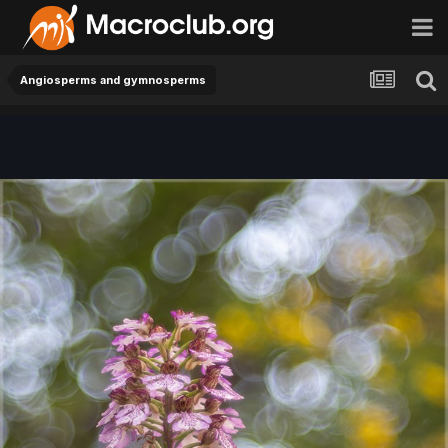
Angiosperms and gymnosperms