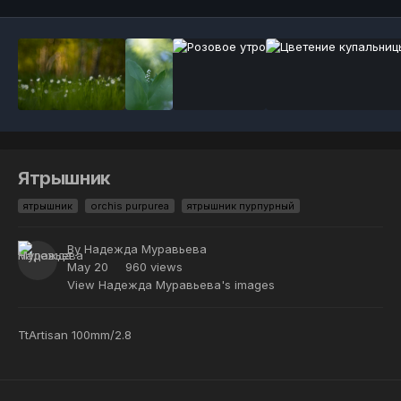
Ятрышник
ятрышник
orchis purpurea
ятрышник пурпурный
By
Надежда Муравьева
May 20
960 views
View Надежда Муравьева's images
TtArtisan 100mm/2.8