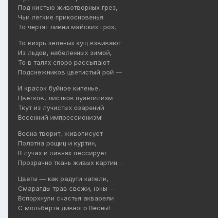
Под кистью животворных грез,
Чьи легкие прикосновенья
То чертят ливни майских гроз,
То вихрь зеленых кущ взвивают
Из льдов, набеленных зимой,
То в талях споро рассыпают
Подснежников цветистый рой —
И красок буйное кипенье,
Цветков, листков пуантилизм
Ткут из лучистых озарений
Весенний импрессионизм!
Весна творит, живописует
Полотна рощиц и куртин,
В лучах и ливнях лессирует
Прозрачно ткань живых картин…
Цветы — как радуги капели,
Смарагды трав свежи, юны —
Вспорхнули счастья акварели
С мольберта дивного Весны!