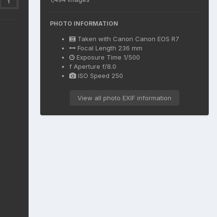
1
PHOTO INFORMATION
Taken with
Canon Canon EOS R7
Focal Length
236 mm
Exposure Time
1/500
f
Aperture
f/8.0
ISO Speed
250
View all photo EXIF information