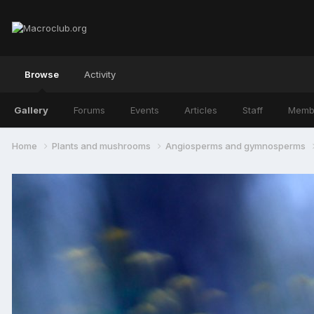
Browse
Activity
Gallery
Forums
Events
Articles
Staff
Memb
Home
Plants and mushrooms
Angiosperms and gymnosperms