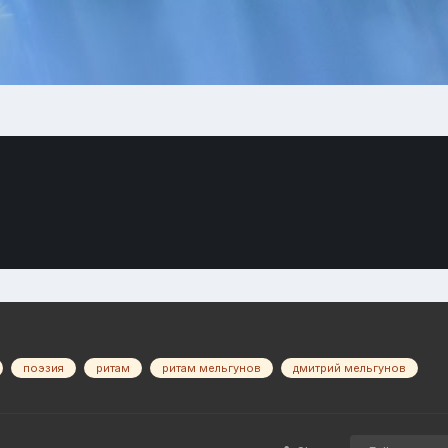
поэзия
ритам
ритам мельгунов
дмитрий мельгунов