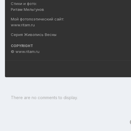
Стихи и фото:
Ритам Мельгунов
Мой фотопоэтический сайт:
www.ritam.ru
Серия Живопись Весны
COPYRIGHT
© www.ritam.ru
There are no comments to display.