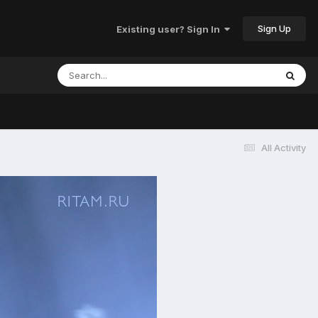
Sign Up
Existing user? Sign In
All Activity