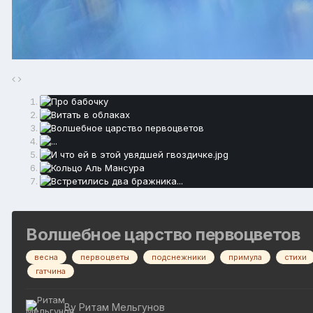
Волшебное царство первоцветов
весна
первоцветы
подснежники
примула
стихи
гатчина
By
Ритам Мельгунов