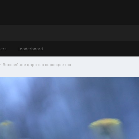
ers
Leaderboard
Волшебное царство первоцветов