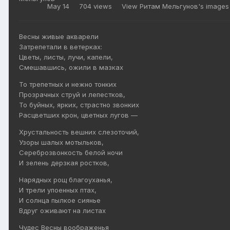
May 14
704 views
View Ритам Мельгунов's images
Весны живые акварели
Затрепетали в ветерках:
Цветы, листы, лучи, капели,
Смешавшись, ожили в мазках
То трепетных и нежно тонких
Прозрачных струй и лепестков,
То буйных, ярких, страстно звонких
Расцветших крон, цветных лугов —
Хрустальность вешних слезоточий,
Узоры шалых мотыльков,
Сереброзвонкость белой ночи
И зелень дерзкая ростков,
Нарядных рощ благоуханья,
И трели упоенных птах,
И солнца пылкое сиянье
Вдруг оживают на листах
Чудес Весны воображенья