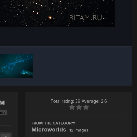
Image Tools
ам
Total rating: 39 Average: 2.6
нов
FROM THE CATEGORY:
Microworlds
· 12 images