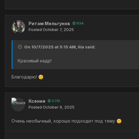
Ритам Мельгунов
934
Posted
October 7, 2025
On 10/7/2025 at 5:15 AM,
Ilia
said:
Красивый кадр!
Благодарю!
😊
Ксения
3,113
Posted
October 9, 2025
Очень необычный, хорошо подходит под тему
☺️