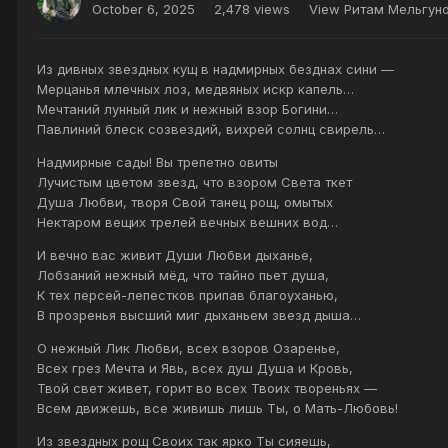
October 6, 2025
2,478 views
View Ритам Мельгуно
Из дивных звездных кущ в надмирных безднах сини —
Мерцанья млечных лоз, медвяных искр капель…
Мечтаний лунный лик и нежный взор Богини…
Павлиний блеск созвездий, вихрей солнц свирель…
Надмирные сады! Вы трепетно овиты
Лучистым цветом звезд, что взором Света ткет
Душа Любви, творя Свой танец рощ, омытых
Нектаром вещих трелей вечных вешних вод…
И вечно вас живит Души Любви дыханье,
Лобзаний нежный мёд, что тайно пьет душа,
К тех персей-лепестков припав благоуханью,
В прозренья высший миг дыханьем звезд дыша…
О нежный Лик Любви, всех взоров Озаренье,
Всех грез Мечта и Явь, всех душ Душа и Кровь,
Твой свет живет, горит во всех Твоих твореньях —
Всем движешь, все живишь лишь Ты, о Мать-Любовь!
Из звездных рощ Своих так ярко Ты сияешь,