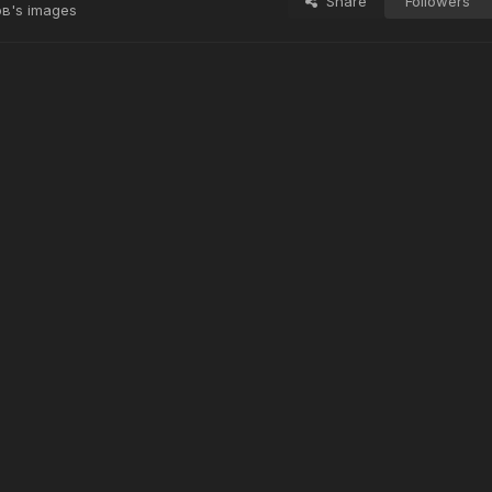
Share
Followers
в's images