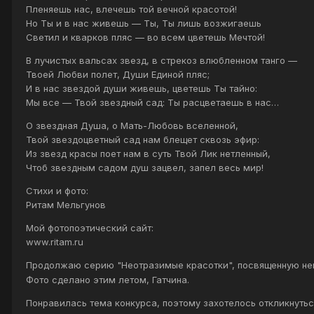
Пленяешь нас, влечешь той вечной красотой!
Но Ты и в нас живешь — Ты, Ты лишь возжигаешь
Светил и кварков пляс — во всем цветешь Мечтой!
В лучистых вальсах звезд, в стрекоз влюбленном танго —
Твоей Любви полет, Души Единой пляс;
И в нас звездой души живешь, цветешь Ты тайно:
Мы все — Твой звездный сад: Ты расцветаешь в нас…
О звездная Душа, о Мать-Любовь вселенной,
Твой звездоцветный сад нам блещет сквозь эфир:
Из звезд красы поет нам в суть Твой Лик нетленный,
Чтоб звездным садом душ зацвел, запел весь мир!
Стихи и фото:
Ритам Мельгунов
Мой фотопоэтический сайт:
www.ritam.ru
Продолжаю серию "Неотразимые красотки", посвященную н
Фото сделано этим летом, Гатчина.
Понравилась тема конкурса, поэтому захотелось откликнут