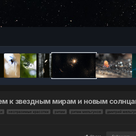
ем к звездным мирам и новым солнц
ки
неотразимые красотки
ритам
ритам мельгунов
дмитрий мельгу