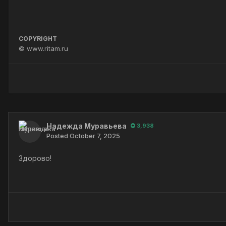
COPYRIGHT
© www.ritam.ru
Надежда Муравьева
3,938
Posted
October 7, 2025
Здорово!