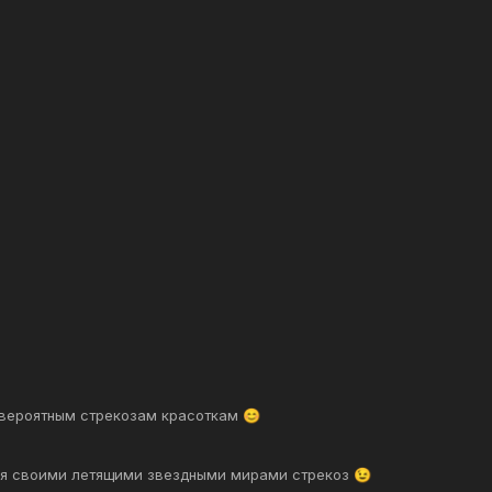
евероятным стрекозам красоткам
😊
ься своими летящими звездными мирами стрекоз
😉