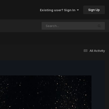
Sign Up
Existing user? Sign In
All Activity