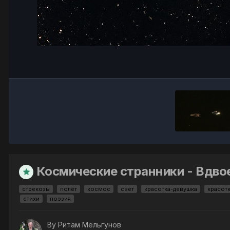
Космические странники - Вдво
стрекозы
полёт
космос
свет
красотка-девушка
красот
стихи
поэзия
By
Ритам Мельгунов