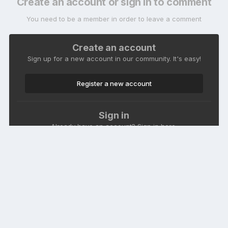
Create an account or sign in to comment
You need to be a member in order to leave a comment
Create an account
Sign up for a new account in our community. It's easy!
Register a new account
Sign in
Already have an account? Sign in here.
Sign In Now
Language
Theme
Contact Us
Cookies