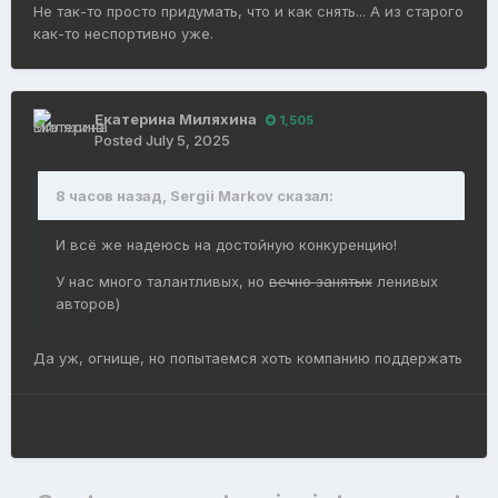
Не так-то просто придумать, что и как снять... А из старого
как-то неспортивно уже.
Екатерина Миляхина
1,505
Posted
July 5, 2025
8 часов назад, Sergii Markov сказал:
И всё же надеюсь на достойную конкуренцию!
У нас много талантливых, но
вечно занятых
ленивых
авторов)
Да уж, огнище, но попытаемся хоть компанию поддержать