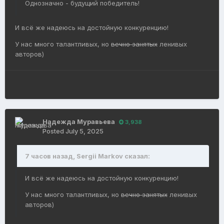
Однозначно - будущий победитель!
И всё же надеюсь на достойную конкуренцию!
У нас много талантливых, но
вечно занятых
ленивых
авторов)
Надежда Муравьева
3,938
Posted
July 5, 2025
7 часов назад, Sergii Markov сказал:
И всё же надеюсь на достойную конкуренцию!
У нас много талантливых, но
вечно занятых
ленивых
авторов)