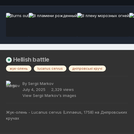
Hellish battle
жук-олень
lucanus cervus
дніпровські кручі
By
Sergii Markov
July 4, 2025
2,329 views
View Sergii Markov's images
Жук-олень - Lucanus cervus (Linnaeus, 1758) на Дніпровських
кручах