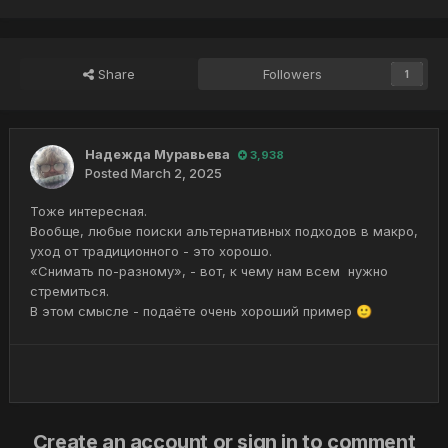
Share
Followers
1
Надежда Муравьева
3,938
Posted
March 2, 2025
Тоже интересная.
Вообще, любые поиски альтернативных подходов в макро,
уход от традиционного - это хорошо.
«Снимать по-разному», - вот, к чему нам всем нужно
стремиться.
В этом смысле - подаёте очень хороший пример
🙂
Create an account or sign in to comment