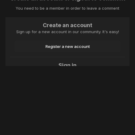
You need to be a member in order to leave a comment
Create an account
Sign up for a new account in our community. It's easy!
Register a new account
Sign in
Already have an account? Sign in here.
Sign In Now
Language
Theme
Contact Us
Cookies