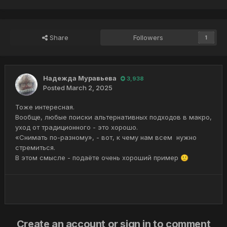
Share
Followers
1
Надежда Муравьева
3,938
Posted
March 2, 2025
Тоже интересная.
Вообще, любые поиски альтернативных подходов в макро,
уход от традиционного - это хорошо.
«Снимать по-разному», - вот, к чему нам всем нужно
стремиться.
В этом смысле - подаёте очень хороший пример
🙂
Create an account or sign in to comment