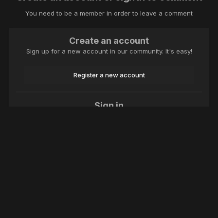
You need to be a member in order to leave a comment
Create an account
Sign up for a new account in our community. It's easy!
Register a new account
Sign in
Already have an account? Sign in here.
Sign In Now
Language
Theme
Contact Us
Cookies