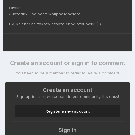
Огонь!
Анатолич - во всех жанрах Мастер!
Ну, как после такого старта своё отбирать!
:)))
Create an account or sign in to comment
You need to be a member in order to leave a comment
Create an account
Sign up for a new account in our community. It's easy!
Register a new account
Sign in