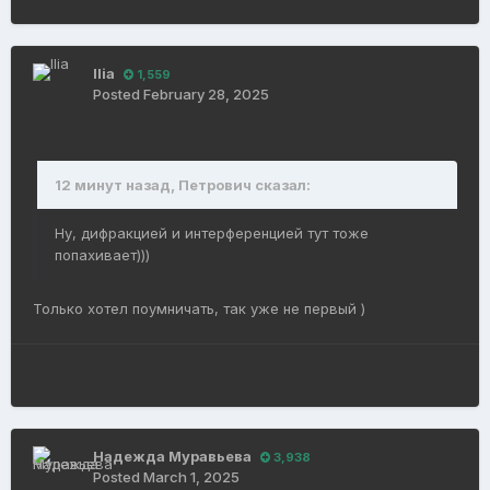
Ilia
1,559
Posted
February 28, 2025
12 минут назад, Петрович сказал:
Ну, дифракцией и интерференцией тут тоже
попахивает)))
Только хотел поумничать, так уже не первый )
Надежда Муравьева
3,938
Posted
March 1, 2025