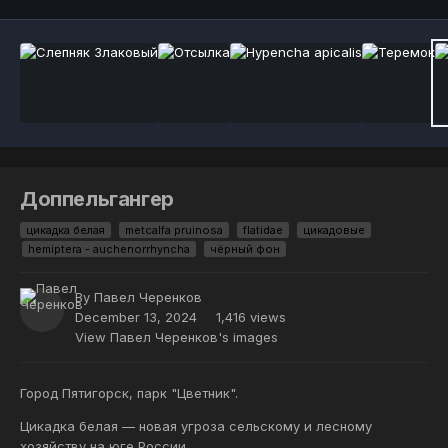
Доппельгангер
цикадка белая
metcalfa pruinosa
flatidae
цикадовые
hemiptera - auchenorrhyncha
чёрный фон
By
Павел Черенков
December 13, 2024
1,416 views
View Павел Черенков's images
Город Пятигорск, парк "Цветник".
Цикадка белая — новая угроза сельскому и лесному
хозяйству на юге России.