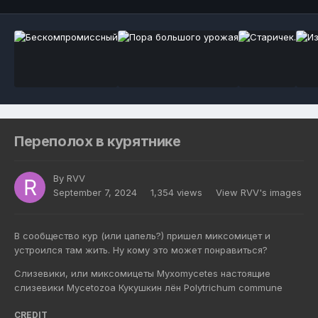
Переполох в курятнике
By
RVV
September 7, 2024
1,354 views
View RVV's images
В сообщество кур (или цапель?) пришел миксомицет и
устроился там жить. Ну кому это может понравиться?
Слизевики, или миксомицеты Myxomycetes настоящие
слизевики Mycetozoa Кукушкин лён Polytrichum commune
CREDIT