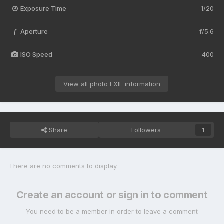
Exposure Time
1/20
Aperture
f/5.6
f
ISO Speed
400
View all photo EXIF information
Share
Followers
1
There are no comments to display.
Create an account or sign in to comment
You need to be a member in order to leave a comment