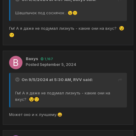
Шашлычок под соснячок .
😉
🙂
Гм! А я даже не подумал лизнуть - какие они на вкус?
😉
🙂
Baxys
1,167
Posted
September 5, 2024
On 9/5/2024 at 5:30 AM,
RVV
said:
Гм! А я даже не подумал лизнуть - какие они на
вкус?
😉
🙂
Может оно и к лучшему.
😀