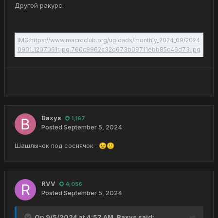
Другой ракурс:
Baxys
1,167
Posted
September 5, 2024
Шашлычок под соснячок .
😉
🙂
RVV
4,056
Posted
September 5, 2024
On 9/5/2024 at 4:57 AM,
Baxys
said: