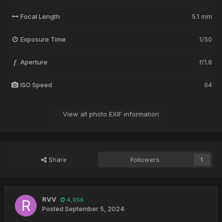
Focal Length
5.1 mm
Exposure Time
1/50
Aperture
f/1.8
f
ISO Speed
64
View all photo EXIF information
Share
Followers
1
RVV
4,056
Posted
September 5, 2024