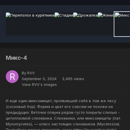
Микс-4
By
RVV
September 5, 2024
2,495 views
View RVV's images
И ещё один миксомицет, проявивший себя в том же лесу
(сосновый бор). Форма и цвет его совсем не похожи на
предыдущих. Веточки плауна рядом густо покрыты слизью -
цитоплазмой слизевика. Слизевики, или миксомицеты (лат.
Myxomycetes), — класс настоящих слизевиков (Mycetozoa).
Подробнее можно прочитать здесь:https://ru.ruwiki.ru/wiki/