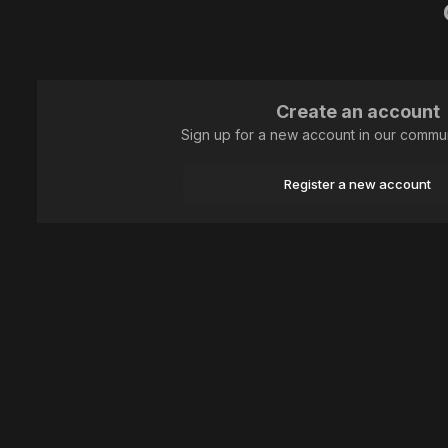
Create an account
Sign up for a new account in our communi
Register a new account
Home
Animal
Lepidoptera (butterflies)
Держись за мной, не