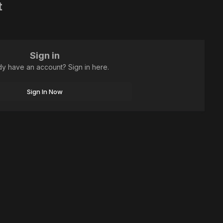
t
Sign in
dy have an account? Sign in here.
Sign In Now
All Activity