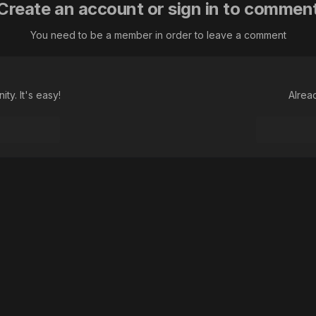
Create an account or sign in to commen
You need to be a member in order to leave a comment
ty. It's easy!
Alrea
 отставай!
Language
Theme
Contact Us
Cookies
Macroclub.org