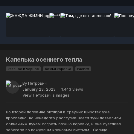
Капелька осеннего тепла
красное и черное
божья коровка
пасися
By
Петрович
January 23, 2023
1,443 views
View Петрович's images
Во второй половине октября в средних широтах уже
прохладно, но ненадолго расступившиеся тучи позволили
солнечным лучам согреть божью коровку, и она суетливо
забегала по пожухлым кленовым листьям... Солнце