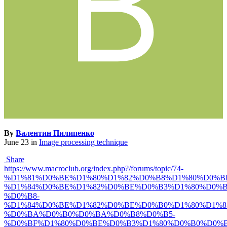
By
Валентин Пилипенко
June 23
in
Image processing technique
Share
https://www.macroclub.org/index.php?/forums/topic/74-
%D1%81%D0%BE%D1%80%D1%82%D0%B8%D1%80%D0%B
%D1%84%D0%BE%D1%82%D0%BE%D0%B3%D1%80%D0%B
%D0%B8-
%D1%84%D0%BE%D1%82%D0%BE%D0%B0%D1%80%D1%8
%D0%BA%D0%B0%D0%BA%D0%B8%D0%B5-
%D0%BF%D1%80%D0%BE%D0%B3%D1%80%D0%B0%D0%