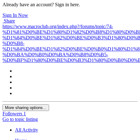
Already have an account? Sign in here.
Sign In Now
Share
https://www.macroclub.org/index.php?/forums/topic/74-
%D1%81%D0%BE%D1%80%D1%82%D0%B8%D1%80%D0%B
%D1%84%D0%BE%D1%82%D0%BE%D0%B3%D1%80%D0%B
%D0%B8-
%D1%84%D0%BE%D1%82%D0%BE%D0%B0%D1%80%D1%8
%D0%BA%D0%B0%D0%BA%D0%B8%D0%B5-
%D0%BF%D1%80%D0%BE%D0%B3%D1%80%D0%B0%D0%
More sharing options...
Followers
1
Go to topic listing
All Activity