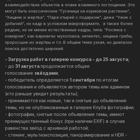
взаимодействие объектов в плане взаимного поглощения. Это
могут быть классические "Гусеница на кормовом растении",
"Хищник и жертва", "Пара ктырей с подарком", даже "Ужик с
добычей", но кадр в условном макроформате, а также более
редкие, но не менее естественные кадры, типа: "Росянка с
комаром", как варианты: мухоловка, непентес, хищные грибы,
проросшие из жертвы и т.п. В общем тема узкая, но диапазон
поиска достаточно широкий.
- Загрузка работ в галерею конкурса - до 25 августа;
- до
31 августа
продолжается общее
голосование
звёздами
;
- победитель определяется
1 сентября
по итогам
голосования и объявляется автором темы или админом
(кто раньше увидит результаты);
- принимаются как новые, так и снятые до объявления
темы, но не опубликованные в галерее Клуба фотографии;
- фотографии, снятые после объявления темы, имеют
преимущественный бонус (при наличии EXIF) в случае
равенства звёзд с архивной работой;
- стекинг, мультиэкспозиция, панорамирование и HDR -