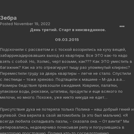
Зебра
Posted
November 19, 2022
День третий. Старт в неизведанное.
09.03.2015
Подскочили с рассветом и с тоской воззрились на кучу вещей,
забаррикадировавших выход из квартиры. Все ЭТО как-то надо
взять с собой. Но, Холмс, черт возьми, как??? Как ЭТО уместить в
багажник? Как на это отреагирует тыщу раз упомянутый клиренс?
Переместили груду за дверь квартиры – легче не стало. Спустили
с лестницы – тоже хреново. Подтащили к машине – М-да.а.а.а…
Размеры бедствия превзошли ожидания. Коврики, палатки,
упаковки воды, рюкзаки, штативы, продукты и еще всякого по
мелочи, но много. Похоже, уже никто никуда не едет…
Присутствия духа не потеряла только Полина – наш добрый гений и
рулевой. Она верила в свой автомобиль (а это был мальчик). «Я
всегда любила складывать пазлы, - сказала она. – От винта!" Мы
ретировались, недоверчиво почесывая репу и погрузившись в
некоторую прострацию. Полина что-то сосредоточенно