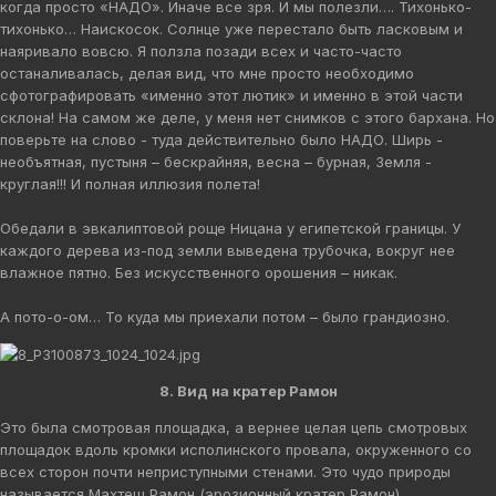
когда просто «НАДО». Иначе все зря. И мы полезли…. Тихонько-
тихонько… Наискосок. Солнце уже перестало быть ласковым и
наяривало вовсю. Я ползла позади всех и часто-часто
останаливалась, делая вид, что мне просто необходимо
сфотографировать «именно этот лютик» и именно в этой части
склона! На самом же деле, у меня нет снимков с этого бархана. Но
поверьте на слово - туда действительно было НАДО. Ширь -
необъятная, пустыня – бескрайняя, весна – бурная, Земля -
круглая!!! И полная иллюзия полета!
Обедали в эвкалиптовой роще Ницана у египетской границы. У
каждого дерева из-под земли выведена трубочка, вокруг нее
влажное пятно. Без искусственного орошения – никак.
А пото-о-ом… То куда мы приехали потом – было грандиозно.
8. Вид на кратер Рамон
Это была смотровая площадка, а вернее целая цепь смотровых
площадок вдоль кромки исполинского провала, окруженного со
всех сторон почти неприступными стенами. Это чудо природы
называется Махтеш Рамон (эрозионный кратер Рамон).