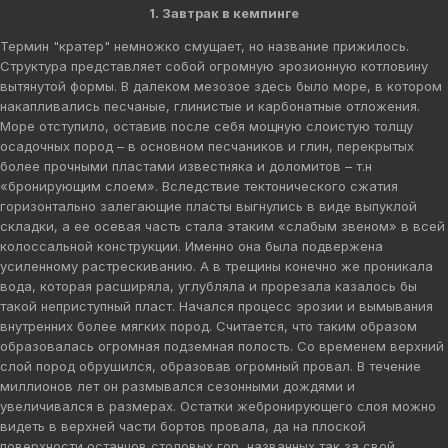
1. Завтрак в кемпинге
Термин "кратер" немножко смущает, но название прижилось.
Структура представляет собой огромную эрозионную котловину
вытянутой формы. В далеком мезозое здесь было море, в котором
накапливались песчаные, глинистые и карбонатные отложения.
Море отступило, оставив после себя мощную слоистую толщу
осадочных пород – в основном песчаников и глин, перекрытых
более прочными пластами известняка и доломитов – т.н
«бронирующим слоем». Вследствие тектонического сжатия
горизонтально залегающие пласты выгнулись в виде выпуклой
складки, а ее осевая часть стала этаким «слабым звеном» в всей
колоссальной конструкции. Именно она была подвержена
усиленному растрескиванию. А в трещины конечно же проникала
вода, которая расширяла, углубляла и прорезала казалось бы
такой неприступный пласт. Начался процесс эрозии и вымывания
внутренних более мягких пород. Считается, что таким образом
образовалась огромная подземная полость. Со временем верхний
слой пород обрушился, образовав огромный провал. В течение
миллионов лет он размывался сезонными дождями и
увеличивался в размерах. Остатки жебронирующего слоя можно
видеть в верхней части бортов провала, да на плоской
поверхности останцов столовых гор, названных так за свой