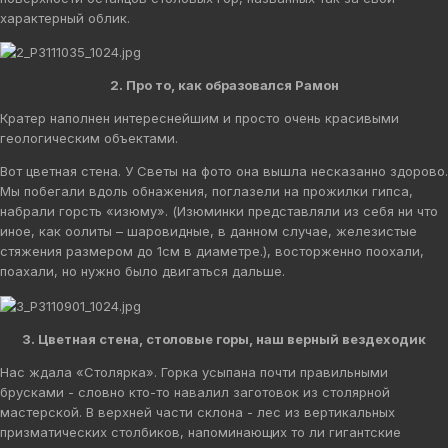
характерный облик.
2. Про то, как образовался Рамон
Кратер наполнен интереснейшим и просто очень красивыми
геологическим объектами.
Вот цветная стена. У Светы на фото она вышла несказанно здорово.
Мы побегали вдоль обнажения, поглазели на прожилки гипса,
набрали горсть «изюму». (Изюминки представляли из себя ни что
иное, как оолиты – шаровидные, в данном случае, железистые
стяжения размером до 1см в диаметре.), восторженно поохали,
поахали, но нужно было двигаться дальше.
3. Цветная стена, столовые горы, наш верный вездеходик
Нас ждала «Столярка». Горка усыпана почти правильными
брусками - словно кто-то навалил заготовок из столярной
мастерской. В верхней части склона - лес из вертикальных
призматических столбиков, напоминающих то ли гигантские