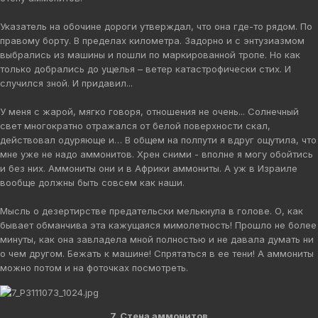
Указатель на обочине дороги утверждал, что она где-то рядом. По
правому борту. В пределах километра. Задорно и с энтузиазмом
выбрались из машины и пошли по маркированной тропе. Но как
только добрались до ущелья – ветер катастрофически стих. И
случился зной. И придавил...
У меня с жарой, мягко говоря, отношения не очень... Солнечный
свет многократно отражался от белой поверхности скал,
действовал одуряюще и… В общем на полпути я вдруг ощутила, что
мне уже не надо аммонитов. Хрен сними - вполне я могу обойтись
и без них. Аммониты они и в Африки аммониты. А уж в Израиле
вообще должны быть совсем как наши.
Мысль о дезертирстве предательски мелькнула в голове. О, как
бывает обманчива эта кажущаяся мимолетность! Прошло не более
минуты, как она завладела мной полностью и не давала думать ни
о чем другом. Бежать к машине! Спрятаться в ее тени! А аммониты
можно потом и на фоточках посмотреть.
7. Стена аммонитов