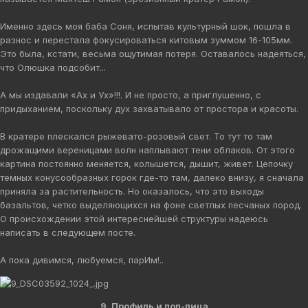
Именно здесь моя баба Соня, испытав культурный шок, пошла в
разнос и перестала фокусироваться китовым зуммом 16-105мм.
Это была, кстати, весьма ощутимая потеря. Оставалось надеяться,
что Олюшка подсобит...
А мы издавали «Ах и Ух»!!!. И не просто, а приглушенно, с
придыханием, поскольку дух захватывало от простора и красоты.
В кратере плескался рыжевато-розовый свет. То тут то там
дрожащими вереницами волн наплывают тени облаков. От этого
картина постоянно меняется, колышется, дышит, живет. Цепочку
темных конусообразных горок где-то там, далеко внизу, я сначала
приняла за растительность. Но оказалось, что это выходы
базальтов, четко выделяющихся на фоне светлых песчаных пород.
О происхождении этой интереснейшей структуры надеюсь
написать в следующем посте.
А пока дивимся, любуемся, парИм!..
9. Профиль и пол-лица