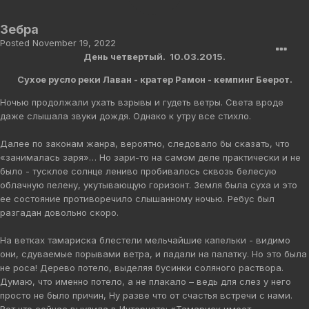
Зебра
Posted
November 19, 2022
День четвертый. 10.03.2015.
Сухое русло реки Лаван - кратер Рамон - кемпинг Беерот.
Ночью продолжали ухать взрывы и гудеть ветры. Света вроде
даже слышала звуки дождя. Однако к утру все стихло.
Далее по законам жанра, вероятно, следовало бы сказать, что
«занималась заря»… Но зари-то на самом деле практически и не
было - тусклое солнце лениво пробивалось сквозь белесую
облачную пелену, укутывающую горизонт. Земля была суха и это
ее состояние противоречило слышанному ночью. Ребус был
разгадан довольно скоро.
На ветках тамариска блестели мельчайшие капельки - видимо
они, сдуваемые порывами ветра, и падали на палатку. Но это была
не роса! Дерево потело, выделяя бусинки соляного раствора.
Думаю, что именно потело, а не плакало – ведь для слез у него
просто не было причин, Ну разве что от счастья встречи с нами.