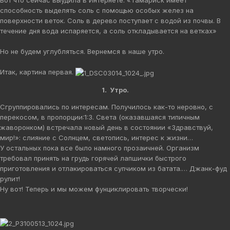
Вот что сейчас выудила в Интернете: «Тамариск имеет
способность выделять соль с помощью особых желез на
поверхности веток. Соль в дерево поступает с водой из почвы. В
течение дня вода испаряется, а соль откладывается на ветках»
Но не будем углубляться. Вернемся в наше утро.
Итак, картина первая.
1. Утро.
Сгруппировались по интересам. Получилось как-то неровно, с
перекосом, в пропорции:1:3. Света (оказавшаяся типичным
жаворонком) встречала новый день в состоянии «Здравствуй,
мир!»: слияние с Солнцем, светопись, интерес к жизни…
У остальных пока все было намного прозаичней. Организм
требовал принять на грудь горячей лапшички быстрого
приготовления и отлакироваться супчиком из батата.… Джанк-фуд
рулит!
Ну вот! Теперь и мы можем фунциклировать творчески!