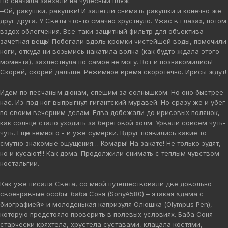
Но сначала заехали на чудесный пляж.
–Ой, ракушки, ракушки! И залегли снимать ракушки и конечно же
друг друга. У Светы что-то смачно хрустнуло. Ужас в глазах, потом
вздох облегчения. Все-таки защитный фильтр для объектива –
зачетная вещь! Побегали вдоль кромки чистейшей воды, помочили
ноги, откуда ни возьмись накатила волна (как будто ждала этого
момента), захлестнула по самое не могу. Вот и познакомились!
Скорей, скорей дальше. Режимное время скоротечно. Ирисы ждут!
Идем по песчаным дюнам, спешим за солнышком. Но оно быстрее
нас. Из-под ног выпрыгнул гигантский муравей. Но сразу же и убег
по своим вечерним делам. Едва добежали до ирисовых полянок,
как солнце стало уходить за береговой холм. Урвали совсем чуть-
чуть. Еще немного - и уже сумерки. Вдруг появились какие то
смутно знакомые ощущения… Комары! На закате! Не только зудят,
но и кусают!!! Как дома. Продолжили снимать с теплым чувством
ностальгии.
Как уже писала Света, со мной путешествовали две довольно
своенравные особы: баба Соня (SonyA580) – этакая «дама с
биографией» и молоденькая капризуля Олюшка (Olympus Pen),
которую предстояло проверить в полевых условиях. Баба Соня
старчески кряхтела, хрустела суставами, клацала костями,