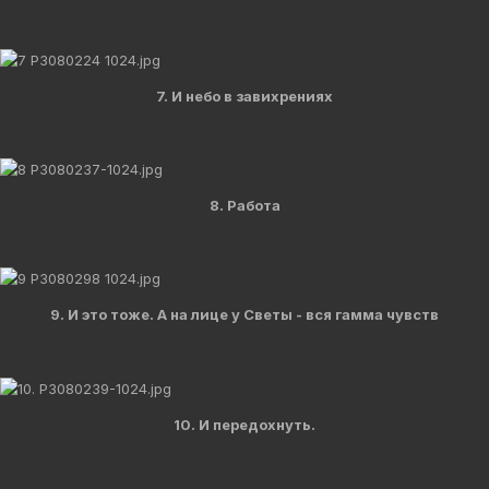
7. И небо в завихрениях
8. Работа
9. И это тоже. А на лице у Светы - вся гамма чувств
10. И передохнуть.