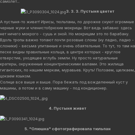
самолет...
3. 3. 3. Пустыня цветет
А пустыня-то живет! Ирисы, тюльпаны, по дорожке снуют огромные
черные жуки и членистобрюхие мокрицы. Вот ведь забавно: здесь
нет ничего мокрого - сушь и зной. Но мокрицам это по барабану.
Вдоль тропы важно топают почти розовые слоны (ну ладно, ладно -
слоники) - весьма упитанные и очень обаятельные. То тут, то там на
песке видны правильные кольца, в центре которых - круглое
отверстие, уходящее вглубь земли. Ну просто натуральные
кратеры, окруженные концентрическими валами. Это жилища
гигантских, по нашим меркам, муравьев. Круть! Ползаем, щелкаем,
цокаем языком.
Солнце все выше и выше. Пора бежать под вожделенный куст у
машины, а потом и в саму машину - под кондиционер.
4. Пустыня живет
5. "Олюшка" сфотографировала тюльпан