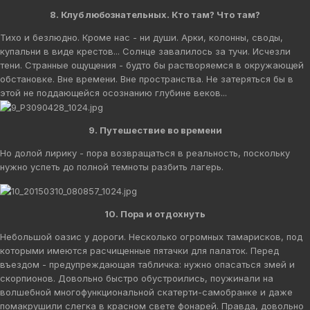
8. Клуб любознательных. Кто там? Что там?
Тихо и безлюдно. Кроме нас - ни души. Арки, колонны, своды,
купальни в виде крестов... Солнце завалилось за тучи. Исчезли
тени. Странные ощущения - будто бы растворяемся в окружающей
обстановке. Вне времени. Вне пространства. Не затеряться бы в
этой не поддающейся осознанию глубине веков...
9. Путешествие во времени
Но долой лирику - пора возвращаться в реальность, поскольку
нужно успеть до полной темноты разбить лагерь.
10. Пора и отдохнуть
Небольшой оазис у дороги. Несколько огромных тамарисков, под
которыми имеются расчищенные пятачки для палаток. Перед
въездом - предупреждающая табличка: нужно опасаться змей и
скорпионов. Довольно быстро обустроились, поужинали на
волшебной многофункциональной скатерти-самобранке и даже
помакрушили слегка в красном свете фонарей. Правда, довольно