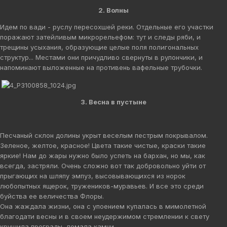
2. Волны
Идем по вади - руслу пересохшей реки. Отдельные его участки
поражают затейливым микрорельефом: тут и следы ряби, и
трещины усыхания, образующие целые поля полигональных
структур... Местами они причудливо свернуты в рулончики, и
напоминают выложенные на противень вафельные трубочки.
3. Весна в пустыне
Песчаный склон долины укрыт веселым пестрым покрывалом.
Зеленое, желтое, красное! Цвета такие чистые, краски такие
яркие! Нам до жары нужно было успеть на бархан, но мы, как
всегда, застряли. Очень сложно вот так добровольно уйти от
прыгающих на шляпу эмпуз, высовывающихся из норок
любопытных ящерок, тружеников-муравьев. И все это среди
буйства ее величества Флоры.
Она жаждала жизни, она с упоением купалась в мимолетной
благодати весны и в своем неудержимом стремлении к свету
крушила преграды, ломала камни…