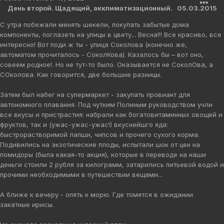
День второй. Щадящий, акклиматизационный. 05.03.2015
С утра побежали менять шекели, покупать забытые дома
компоненты, поглазеть на улицы в цвету... Весна!!! Все красиво, все
интересно! Вот поди ж ты - улица Соколова (конечно же,
автоматом прочиталось - СоколКова). Казалось бы – вот оно,
совеем родное!. Но не тут-то было. Оказывается не СоколОва, а
СОколова. Как говорится, две большие разницы.
Затем был набег на супермаркет - закупать провиант для
автономного плавания. Под чутким Полиным руководством учли
все вкусы и пристрастия: набрали как богатовитаминных овощей и
фруктов, так и (ужас-ужас-ужас!) вкуснейшго яда:
быстрорастворимой лапши, чипсов и прочего сухого корма.
Подивились на экзотические плоды, испытали шок от цен на
помидоры (была какая-то акция), которые в переводе на наши
деньги стоили 2 рубля за килограмм, затарились питьевой водой и
прочими необходимыми в путешествии вещами...
А ближе к вечеру - опять к морю. Где томятся в ожидании
закатные ирисы.