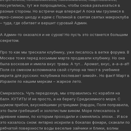
посуетились, тут же попрощались, чтобы снова разъехаться в
разные стороны. Но встречи еще впереди! А пока мы грузимся в
ярко-синюю шкоду и едем с Полиной в святая святых макроклуба
– туда, где обитает и вершит суровый Админ.
А Админ-то оказался и не суров! Но пусть это останется большим
секретом.
Про то как мы трескали клубнику, уже писалось в ветке форума. В
Москве тоже перед восьмым марта продавали клубнику. Но она
была восковая и имела вкус травы. А тут… Аромат, вкус, а-а-а-а!!!
Поля со смехом вспоминала свой ступор на текст в учебнике
иврита для русских: «клубника поспевает зимой».. Но факт! Март в
Израиле по нашим меркам – жаркое лето.
Смеркалось. Чуть передохнув, мы отправились «с корабля на
бал». КУТИТЬ! И не просто, а на берегу Средиземного моря. С
шумом прибоя, вкуснейшими устрицами (пардон, Поля поправила,
это были гребешки!) и золотистым вином. Море плескалось о
древние камни, по которым проходили и сменялись эпохи… И все
это казалось сном: янтарно искрили в бокалах фонари, скакали по
рябчатой поверхности воды веселые зайчики и блики, волны