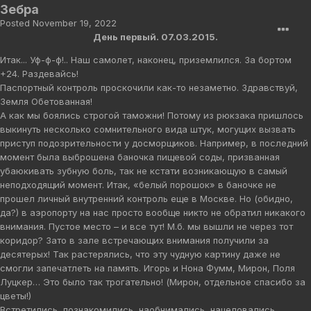
Зебра
Posted
November 19, 2022
День первый. 07.03.2015.
Итак... Уф-ф-ф!.. Наш самолет, наконец, приземлился. За бортом
+24. Раздевайсь!
Паспортный контроль проскочили как-то незаметно. Здравствуй,
Земля Обетованная!
А как мы боялись строгой таможни! Потому из рюкзака пришлось
выкинуть несколько сомнительного вида штук, могущих вызвать
приступ подозрительности у досморщиков. Например, в последний
момент была выброшена баночка пищевой соды, призванная
убаюкивать зубную боль, так не кстати возникающую в самый
неподходящий момент. Итак, «белый порошок» в баночке не
прошел личный внутренний контроль еще в Москве. Но (обидно,
да?) в аэропорту на нас просто вообще никто не обратил никакого
внимания. Пустое место – и все тут! М.б. мы вышли не через тот
коридор? Зато в зале встречающих внимания получили за
десятерых! Так растерялись, что эту чудную картину даже не
смогли запечатлеть на память. Игорь и Нона Фумм, Мирон, Поля
Луцкер… Это было так трогательно! (Мирон, отдельное спасибо за
цветы!)
Встретились, познакомились, наобнимались, нацеловались,