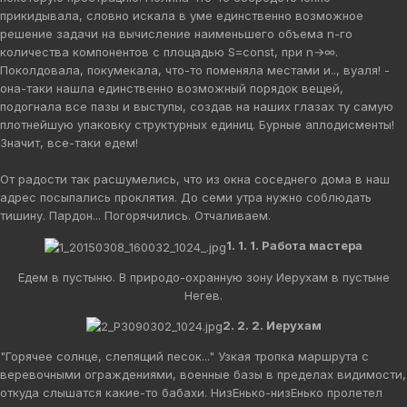
прикидывала, словно искала в уме единственно возможное
решение задачи на вычисление наименьшего объема n-го
количества компонентов с площадью S=const, при n→∞.
Поколдовала, покумекала, что-то поменяла местами и.., вуаля! -
она-таки нашла единственно возможный порядок вещей,
подогнала все пазы и выступы, создав на наших глазах ту самую
плотнейшую упаковку структурных единиц. Бурные аплодисменты!
Значит, все-таки едем!
От радости так расшумелись, что из окна соседнего дома в наш
адрес посыпались проклятия. До семи утра нужно соблюдать
тишину. Пардон... Погорячились. Отчаливаем.
1. 1. 1. Работа мастера
Едем в пустыню. В природо-охранную зону Иерухам в пустыне
Негев.
2. 2. 2. Иерухам
"Горячее солнце, слепящий песок..." Узкая тропка маршрута с
веревочными ограждениями, военные базы в пределах видимости,
откуда слышатся какие-то бабахи. НизЕнько-низЕнько пролетел