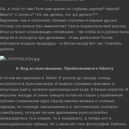
Ой, а чтой-то там Поля нам кричит из глубины ущелья? Нашла?
Много? С колесо? Что же делать, что же делать???
Выручили, как и положено, боевые спутники и верные друзья.
Потому что нельзя без аммонитов!! Света подхватила мой рюкзак,
Илья устроил освежающее обливание – так чтобы вся рубаха была
мокрой и холодила при движении… И мы добежали! Потом
повторили водную процедуру – и бегом назад! Вот так. Спасибо,
ребята!
8. Вид из окна машины. Приближаемся к Эйлату
А потом мы приехали в Эйлат. И успели до захода солнца
искупаться в Красном море. И видели огромных красивых и
непуганых рыб в зеленой красноморской воде. И белые кораллы. И
морские желуди. И очень смешно потом на глазах у изумленной
публики (гениальная идея Светы) меняли мокрые и соленые
одежды, по очереди заворачиваясь в тростниковую скатерть-
самобранку, которая легким движением руки волшебно
превращалась то в коврик, то в покрывало, а теперь вот в
переодевальную кабинку. Но у меня нет этих фотографий. Кабинку