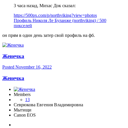
3 часа назад, Михас Док сказал:
https://500px.com/p/northviking?view=photos
Профиль Николя Ле Буланже (northviking) / 500
пикселей
он прям в один день затер свой профиль на фб.
Женечка
Posted
November 16, 2022
Женечка
Members
13
Севрюкова Евгения Владимировна
Мытищи
Canon EOS