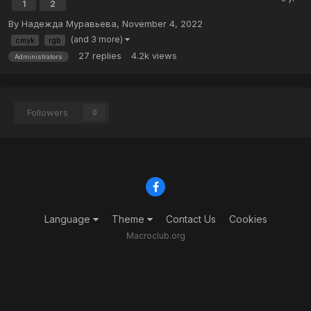
1
2
By
Надежда Муравьева
,
November 4, 2022
(and 3 more)
cmyk
rgb
27
replies
4.2k
views
Administrators
Followers
0
Language
Theme
Contact Us
Cookies
Macroclub.org